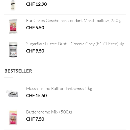
CHF
12.90
FunCakes Geschmacksfondant Marshmallow, 250 g
CHF
5.50
Sugarflair Lustre Dust – Cosmic Grey (E171 Free) 4g
CHF
9.50
BESTSELLER
Massa Ticino Rollfondant weiss 1 kg
CHF
15.50
Buttercreme Mix (500g)
CHF
7.50