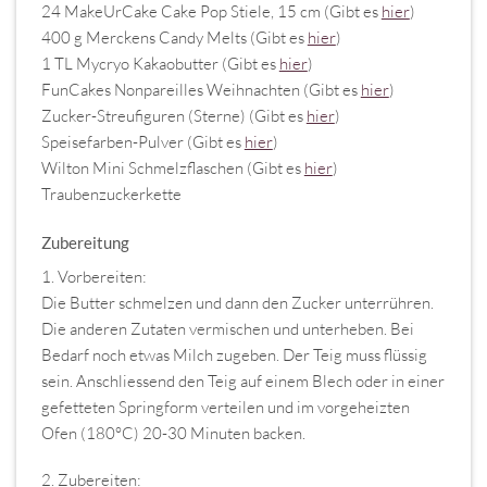
24 MakeUrCake Cake Pop Stiele, 15 cm (Gibt es
hier
)
400 g Merckens Candy Melts (Gibt es
hier
)
1 TL Mycryo Kakaobutter (Gibt es
hier
)
FunCakes Nonpareilles Weihnachten (Gibt es
hier
)
Zucker-Streufiguren (Sterne) (Gibt es
hier
)
Speisefarben-Pulver (Gibt es
hier
)
Wilton Mini Schmelzflaschen (Gibt es
hier
)
Traubenzuckerkette
Zubereitung
1. Vorbereiten:
Die Butter schmelzen und dann den Zucker unterrühren.
Die anderen Zutaten vermischen und unterheben. Bei
Bedarf noch etwas Milch zugeben. Der Teig muss flüssig
sein. Anschliessend den Teig auf einem Blech oder in einer
gefetteten Springform verteilen und im vorgeheizten
Ofen (180°C) 20-30 Minuten backen.
2. Zubereiten: