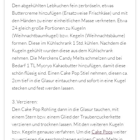
Den abgekühlten Lebkuchen fein zerbröseln, etwas
Buttercreme hinzufügen (Ersatzweise Frischkäse) und mit
den Händen zu einer einheitlichen Masse verkneten. Etwa
24 gleich große Portionen zu Kugeln
(Weihnachtbaumkugel) bzw. Kegeln (Weihnachtsbäume)
formen. Diese im Kühlschrank 1 Std. kühlen. Nachdem die
Kugeln gekühlt wurden diese aus dem Kühlschrank
nehmen. Die Merckens Candy Melts schmelzen und bei
Bedarf 1 TL Mycryo Kakaobutter hinzufügen, damit diese
schön flüssig sind. Einen Cake Pop Stiel nehmen, diesen ca.
2cm tief in die Glasur eintauchen und sofort in eine Kugel
stecken und fest werden lassen.
3. Verzieren:
Den Cake Pop Rohling dann in die Glasur tauchen, mit
einem Stern bzw. einem Glied der Traubenzuckerkette
verzieren und trocknen lassen. Mit den weiteren Kugeln
bzw. Kegeln genauso verfahren. Um die
Cake Pops
weiter
zu verzieren die geschmolzenen grünen Candy Melts in