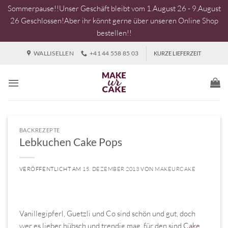
Sommerpause!!Unser Geschäft bleibt vom 1.August 26 - 9.August
26 Geschlossen!Aber ihr könnt gerne über unseren Online Shop
bestellen!!
Zum
WALLISELLEN
+41 44 558 85 03
KURZE LIEFERZEIT
Inhalt
springen
BACKREZEPTE
Lebkuchen Cake Pops
VERÖFFENTLICHT AM
15. DEZEMBER 2013
VON
MAKEURCAKE
Vanillegipferl, Guetzli und Co sind schön und gut, doch
wer es lieber hübsch und trendig mag, für den sind
Cake