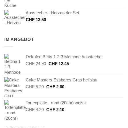
Ausstecher - Herzen 4er Set
CHF
13.50
IM ANGEBOT
Dekofee Betty 1-2-3 Methode Ausstecher
Ursprünglicher
Aktueller
CHF
24.90
CHF
12.45
Preis
Preis
war:
ist:
Cake Masters Essbares Gras hellblau
CHF 24.90
CHF 12.45.
Ursprünglicher
Aktueller
CHF
5.20
CHF
2.60
Preis
Preis
war:
ist:
Tortenplatte - rund (20cm) weiss
CHF 5.20
CHF 2.60.
Ursprünglicher
Aktueller
CHF
4.20
CHF
2.10
Preis
Preis
war:
ist:
CHF 4.20
CHF 2.10.