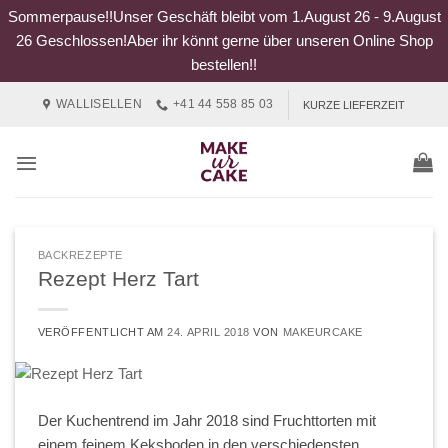
Sommerpause!!Unser Geschäft bleibt vom 1.August 26 - 9.August
26 Geschlossen!Aber ihr könnt gerne über unseren Online Shop
bestellen!!
Zum
WALLISELLEN
+41 44 558 85 03
KURZE LIEFERZEIT
Inhalt
springen
BACKREZEPTE
Rezept Herz Tart
VERÖFFENTLICHT AM
24. APRIL 2018
VON
MAKEURCAKE
Der Kuchentrend im Jahr 2018 sind Fruchttorten mit
einem feinem Keksboden in den verschiedensten