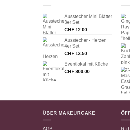
Ausstecher Mini Blätter
3er Set
CHF
12.00
Ausstecher - Herzen
4er Set
CHF
13.50
Eventlokal mit Küche
CHF
800.00
ÜBER MAKEURCAKE
ÖF
AGB
Rich