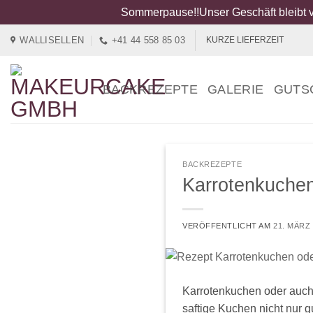
Sommerpause!!Unser Geschäft bleibt v
Zum
WALLISELLEN
+41 44 558 85 03
KURZE LIEFERZEIT
Inhalt
springen
BACKREZEPTE
GALERIE
GUTS
BACKREZEPTE
Karrotenkuchen
VERÖFFENTLICHT AM
21. MÄRZ
Karrotenkuchen oder auch 
saftige Kuchen nicht nur 