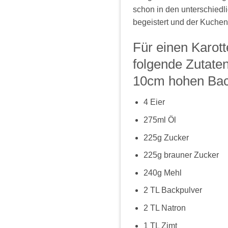
schon in den unterschiedl
begeistert und der Kuchen
Für einen Karot
folgende Zutate
10cm hohen Bac
4 Eier
275ml Öl
225g Zucker
225g brauner Zucker
240g Mehl
2 TL Backpulver
2 TL Natron
1 TL Zimt