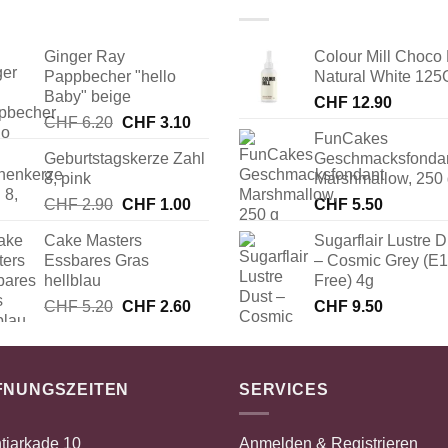
Ginger Ray
Colour Mill Choco 
Pappbecher "hello
Natural White 125
Baby" beige
CHF
12.90
Ursprünglicher
Aktueller
CHF
6.20
CHF
3.10
FunCakes
Preis
Preis
Geburtstagskerze Zahl
Geschmacksfonda
war:
ist:
8, pink
Marshmallow, 250
CHF 6.20
CHF 3.10.
Ursprünglicher
Aktueller
CHF
2.90
CHF
1.00
CHF
5.50
Preis
Preis
Cake Masters
Sugarflair Lustre D
war:
ist:
Essbares Gras
– Cosmic Grey (E
CHF 2.90
CHF 1.00.
hellblau
Free) 4g
Ursprünglicher
Aktueller
CHF
5.20
CHF
2.60
CHF
9.50
Preis
Preis
war:
ist:
CHF 5.20
CHF 2.60.
FNUNGSZEITEN
SERVICES
tiarkade 10
Anmelden & Registrieren