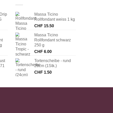
Drip
Massa Ticino
G
Rollfondant weiss 1 kg
CHF
15.50
Massa Ticino
nt
Rollfondant schwarz
 g
250 g
CHF
6.00
ust
Tortenscheibe - rund
171
26cm (1Stk.)
CHF
1.50