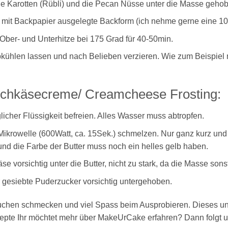
e Karotten (Rübli) und die Pecan Nüsse unter die Masse geho
e mit Backpapier ausgelegte Backform (ich nehme gerne eine 
ber- und Unterhitze bei 175 Grad für 40-50min.
ühlen lassen und nach Belieben verzieren. Wie zum Beispiel m
schkäsecreme/ Creamcheese Frosting:
icher Flüssigkeit befreien. Alles Wasser muss abtropfen.
r Mikrowelle (600Watt, ca. 15Sek.) schmelzen. Nur ganz kurz und n
 und die Farbe der Butter muss noch ein helles gelb haben.
 vorsichtig unter die Butter, nicht zu stark, da die Masse sonst
 gesiebte Puderzucker vorsichtig untergehoben.
uchen schmecken und viel Spass beim Ausprobieren. Dieses un
zepte Ihr möchtet mehr über MakeUrCake erfahren? Dann folgt 