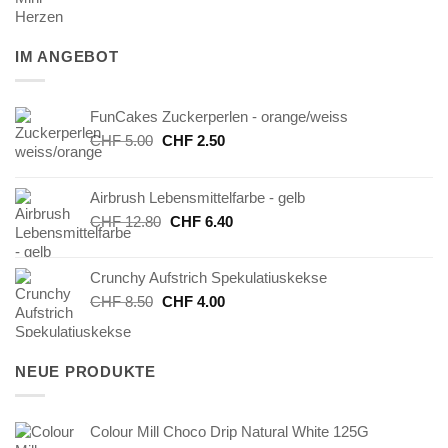
IM ANGEBOT
FunCakes Zuckerperlen - orange/weiss
Ursprünglicher
Aktueller
CHF
5.00
CHF
2.50
Preis
Preis
war:
ist:
Airbrush Lebensmittelfarbe - gelb
CHF 5.00
CHF 2.50.
Ursprünglicher
Aktueller
CHF
12.80
CHF
6.40
Preis
Preis
war:
ist:
Crunchy Aufstrich Spekulatiuskekse
CHF 12.80
CHF 6.40.
Ursprünglicher
Aktueller
CHF
8.50
CHF
4.00
Preis
Preis
war:
ist:
CHF 8.50
CHF 4.00.
NEUE PRODUKTE
Colour Mill Choco Drip Natural White 125G