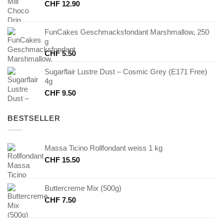
CHF
12.90
FunCakes Geschmacksfondant Marshmallow, 250
g
CHF
5.50
Sugarflair Lustre Dust – Cosmic Grey (E171 Free)
4g
CHF
9.50
BESTSELLER
Massa Ticino Rollfondant weiss 1 kg
CHF
15.50
Buttercreme Mix (500g)
CHF
7.50