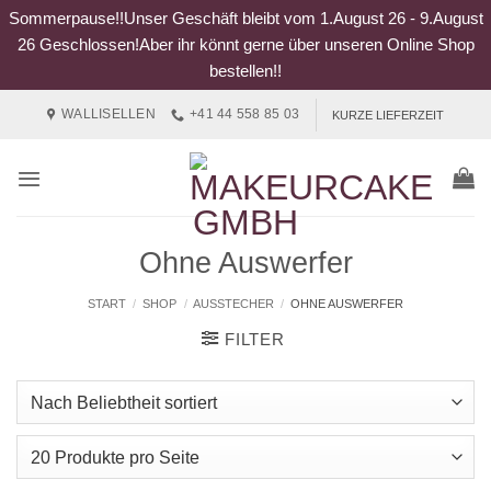
Sommerpause!!Unser Geschäft bleibt vom 1.August 26 - 9.August
26 Geschlossen!Aber ihr könnt gerne über unseren Online Shop
bestellen!!
Zum
WALLISELLEN
+41 44 558 85 03
KURZE LIEFERZEIT
Inhalt
springen
Ohne Auswerfer
START
/
SHOP
/
AUSSTECHER
/
OHNE AUSWERFER
FILTER