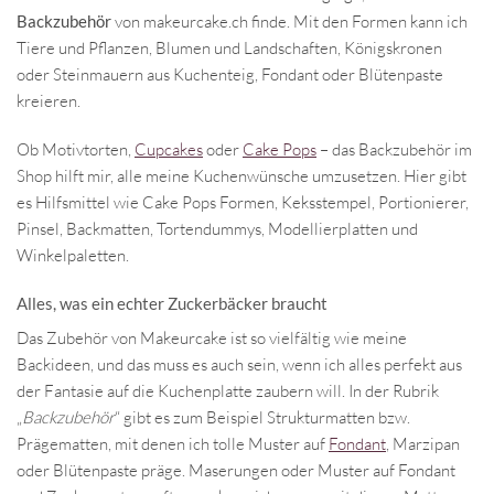
Backzubehör
von makeurcake.ch finde. Mit den Formen kann ich
Tiere und Pflanzen, Blumen und Landschaften, Königskronen
oder Steinmauern aus Kuchenteig, Fondant oder Blütenpaste
kreieren.
Ob Motivtorten,
Cupcakes
oder
Cake Pops
– das Backzubehör im
Shop hilft mir, alle meine Kuchenwünsche umzusetzen. Hier gibt
es Hilfsmittel wie Cake Pops Formen, Keksstempel, Portionierer,
Pinsel, Backmatten, Tortendummys, Modellierplatten und
Winkelpaletten.
Alles, was ein echter Zuckerbäcker braucht
Das Zubehör von Makeurcake ist so vielfältig wie meine
Backideen, und das muss es auch sein, wenn ich alles perfekt aus
der Fantasie auf die Kuchenplatte zaubern will. In der Rubrik
„
Backzubehör
“ gibt es zum Beispiel Strukturmatten bzw.
Prägematten, mit denen ich tolle Muster auf
Fondant
, Marzipan
oder Blütenpaste präge. Maserungen oder Muster auf Fondant