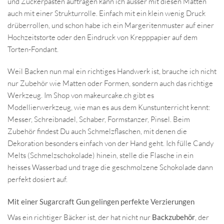
und Zuckerpasten auftragen kann ich ausser mit diesen Matten
auch mit einer Strukturrolle. Einfach mit ein klein wenig Druck
drüberrollen, und schon habe ich ein Margeritenmuster auf einer
Hochzeitstorte oder den Eindruck von Krepppapier auf dem
Torten-Fondant.
Weil Backen nun mal ein richtiges Handwerk ist, brauche ich nicht
nur Zubehör wie Matten oder Formen, sondern auch das richtige
Werkzeug. Im Shop von makeurcake.ch gibt es
Modellierwerkzeug, wie man es aus dem Kunstunterricht kennt:
Messer, Schreibnadel, Schaber, Formstanzer, Pinsel. Beim
Zubehör findest Du auch Schmelzflaschen, mit denen die
Dekoration besonders einfach von der Hand geht. Ich fülle Candy
Melts (Schmelzschokolade) hinein, stelle die Flasche in ein
heisses Wasserbad und trage die geschmolzene Schokolade dann
perfekt dosiert auf.
Mit einer Sugarcraft Gun gelingen perfekte Verzierungen
Was ein richtiger Bäcker ist, der hat nicht nur
Backzubehör
, der