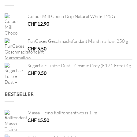
Colour Mill Choco Drip Natural White 125G
CHF
12.90
FunCakes Geschmacksfondant Marshmallow, 250 g
CHF
5.50
Sugarflair Lustre Dust – Cosmic Grey (E171 Free) 4g
CHF
9.50
BESTSELLER
Massa Ticino Rollfondant weiss 1 kg
CHF
15.50