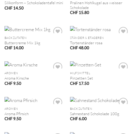
Pralinen Hohlkugel aus weisser
Silikonform – Schokoladentafel mini
Schokolade
CHF
14.50
CHF
15.80
BACKZUTATEN
STÄNDER & ETAGEREN
Buttercreme Mix 1kg
Tortenständer rosa
CHF
14.00
CHF
48.00
AROMEN
HILFSMITTEL
Aroma Kirsche
Pinzetten Set
CHF
9.50
CHF
17.50
AROMEN
BACKZUTATEN
Aroma Pfirsich
Sahnestand Schokolade 100g
CHF
9.50
CHF
6.00