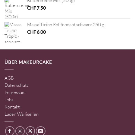
Buttercreme Mix (500g)
CHF
7.50
Massa Ticino Rollfondant schwarz 250 g
CHF
6.00
ÜBER MAKEURCAKE
AGB
Datenschutz
Impressum
Jobs
Kontakt
Laden Wallisellen