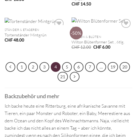
CHF
14.50
STÄNDER & ETAGEREN
-50%
Tortenständer Mintgrün
BLUMEN & BLÜTEN
CHF
48.00
Wilton Blütenformer Set , 6tlg.
Ursprünglicher
Aktueller
CHF
12.00
CHF
6.00
Preis
Preis
war:
ist:
CHF 12.00
CHF 6.00.
1
2
3
4
5
6
7
…
19
20
21
Backzubehör und mehr
Ich backe heute eine Ritterburg, eine afrikanische Savanne mit
Tieren, ein paar Monster und Roboter, ein Baby, Meerestiere aus
dem Ozean und den Kopf des Weihnachtsmanns. Naja, vielleicht
backe ich das nicht alles an einem Tag – aber ich könnte,
zumindest wenn es nach den Silikonformen ginge, die ich beim