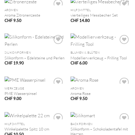
AROMEN
HILFSMITTEL
Aroma Zitronenzeste
vierteiliges Messbecher Set
CHF
9.50
CHF
14.80
SILIKONFORMEN
BLUMEN & BLÜTEN
Silikonform – Edelsteine und Perlen
Modellierwerkzeug – Frilling Tool
CHF
19.90
CHF
6.00
WERKZEUGE
AROMEN
PME Wasserpinsel
Aroma Rose
CHF
9.00
CHF
9.50
HILFSMITTEL
BACKFORMEN
Silikonform – Schokoladentafel mit
Winkelpalette Spitz 10 cm
Herzen
CHF
10.50