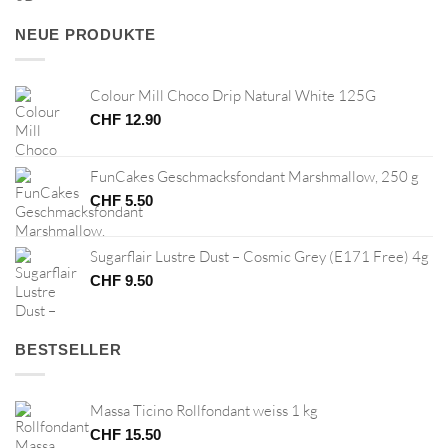
war:
ist:
CHF 45.00
CHF 22.50.
NEUE PRODUKTE
Colour Mill Choco Drip Natural White 125G
CHF
12.90
FunCakes Geschmacksfondant Marshmallow, 250 g
CHF
5.50
Sugarflair Lustre Dust – Cosmic Grey (E171 Free) 4g
CHF
9.50
BESTSELLER
Massa Ticino Rollfondant weiss 1 kg
CHF
15.50