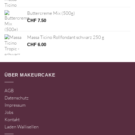
Buttercreme Mix (500g)
CHF
7.50
Massa Ticino Rollfondant schwarz 250 g
CHF
6.00
ÜBER MAKEURCAKE
AGB
Datenschutz
Impressum
Jobs
Kontakt
Laden Wallisellen