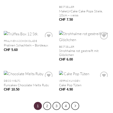
BESTSELLER
MakeUrCake Cake Pops Stiele,
10cm – weiss
CHF
7.50
PRALINEN&SCHOKOLADE
Pralinen Schachteln – Bordeaux
BESTSELLER
CHF
5.60
Strohhalme rot gestreift mit
Glöckchen
CHF
6.00
DECO MELTS
VERPACKUNGEN
Funcakes Chocolate Melts Ruby
Cake Pop Tüten
CHF
10.50
CHF
4.90
1
2
3
4