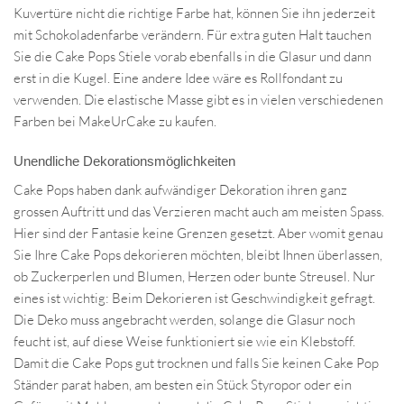
Kuvertüre nicht die richtige Farbe hat, können Sie ihn jederzeit
mit Schokoladenfarbe verändern. Für extra guten Halt tauchen
Sie die Cake Pops Stiele vorab ebenfalls in die Glasur und dann
erst in die Kugel. Eine andere Idee wäre es Rollfondant zu
verwenden. Die elastische Masse gibt es in vielen verschiedenen
Farben bei MakeUrCake zu kaufen.
Unendliche Dekorationsmöglichkeiten
Cake Pops haben dank aufwändiger Dekoration ihren ganz
grossen Auftritt und das Verzieren macht auch am meisten Spass.
Hier sind der Fantasie keine Grenzen gesetzt. Aber womit genau
Sie Ihre Cake Pops dekorieren möchten, bleibt Ihnen überlassen,
ob Zuckerperlen und Blumen, Herzen oder bunte Streusel. Nur
eines ist wichtig: Beim Dekorieren ist Geschwindigkeit gefragt.
Die Deko muss angebracht werden, solange die Glasur noch
feucht ist, auf diese Weise funktioniert sie wie ein Klebstoff.
Damit die Cake Pops gut trocknen und falls Sie keinen Cake Pop
Ständer parat haben, am besten ein Stück Styropor oder ein