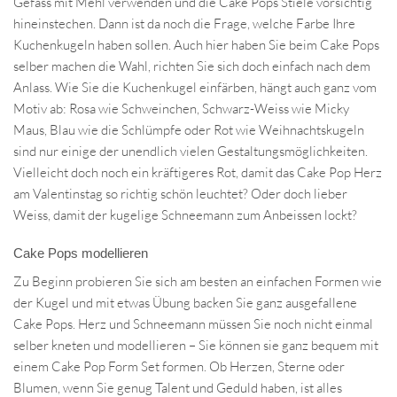
Gefäss mit Mehl verwenden und die Cake Pops Stiele vorsichtig
hineinstechen. Dann ist da noch die Frage, welche Farbe Ihre
Kuchenkugeln haben sollen. Auch hier haben Sie beim Cake Pops
selber machen die Wahl, richten Sie sich doch einfach nach dem
Anlass. Wie Sie die Kuchenkugel einfärben, hängt auch ganz vom
Motiv ab: Rosa wie Schweinchen, Schwarz-Weiss wie Micky
Maus, Blau wie die Schlümpfe oder Rot wie Weihnachtskugeln
sind nur einige der unendlich vielen Gestaltungsmöglichkeiten.
Vielleicht doch noch ein kräftigeres Rot, damit das Cake Pop Herz
am Valentinstag so richtig schön leuchtet? Oder doch lieber
Weiss, damit der kugelige Schneemann zum Anbeissen lockt?
Cake Pops modellieren
Zu Beginn probieren Sie sich am besten an einfachen Formen wie
der Kugel und mit etwas Übung backen Sie ganz ausgefallene
Cake Pops. Herz und Schneemann müssen Sie noch nicht einmal
selber kneten und modellieren – Sie können sie ganz bequem mit
einem Cake Pop Form Set formen. Ob Herzen, Sterne oder
Blumen, wenn Sie genug Talent und Geduld haben, ist alles