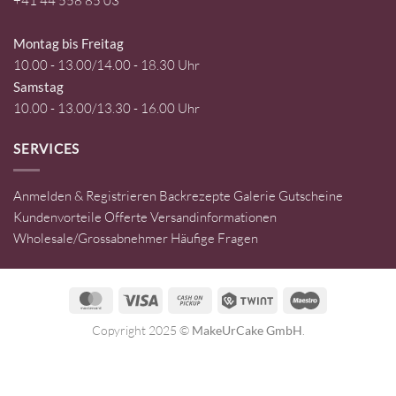
+41 44 558 85 03
Montag bis Freitag
10.00 - 13.00/14.00 - 18.30 Uhr
Samstag
10.00 - 13.00/13.30 - 16.00 Uhr
SERVICES
Anmelden & Registrieren
Backrezepte
Galerie
Gutscheine
Kundenvorteile
Offerte
Versandinformationen
Wholesale/Grossabnehmer
Häufige Fragen
MasterCard
Visa
Cash
Twint
Maestro
on
Copyright 2025 ©
MakeUrCake GmbH
.
Pickup