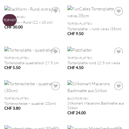
BACKFORMEN
TOP HIT
Backform – Rund (22 x 10 cm)
TORTENPLATTEN
CHF
30.00
Tortenplatte – rund weiss (35cm)
CHF
9.50
TORTENPLATTEN
TORTENPLATTEN
Tortenplatte quadratisch 27.5 cm
Tortenplatte rund 22.5 cm weiss
CHF
5.50
CHF
4.50
TORTENPLATTEN
BACKFORMEN
Silikomart Macarons Backmatte aus
Tortenscheibe – quadrat (20cm)
Silikon
CHF
3.80
CHF
24.00