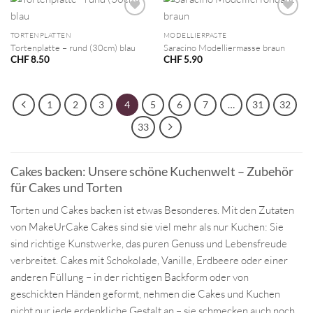
TORTENPLATTEN
MODELLIERPASTE
Tortenplatte – rund (30cm) blau
Saracino Modelliermasse braun
CHF
8.50
CHF
5.90
1
2
3
4
5
6
7
…
31
32
33
Cakes backen: Unsere schöne Kuchenwelt – Zubehör
für Cakes und Torten
Torten und Cakes backen ist etwas Besonderes. Mit den Zutaten
von MakeUrCake Cakes sind sie viel mehr als nur Kuchen: Sie
sind richtige Kunstwerke, das puren Genuss und Lebensfreude
verbreitet. Cakes mit Schokolade, Vanille, Erdbeere oder einer
anderen Füllung – in der richtigen Backform oder von
geschickten Händen geformt, nehmen die Cakes und Kuchen
nicht nur jede erdenkliche Gestalt an – sie schmecken auch noch