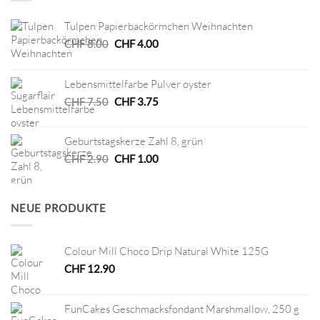
Tulpen Papierbackörmchen Weihnachten
Ursprünglicher
Aktueller
CHF
8.00
CHF
4.00
Preis
Preis
war:
ist:
Lebensmittelfarbe Pulver oyster
CHF 8.00
CHF 4.00.
Ursprünglicher
Aktueller
CHF
7.50
CHF
3.75
Preis
Preis
war:
ist:
Geburtstagskerze Zahl 8, grün
CHF 7.50
CHF 3.75.
Ursprünglicher
Aktueller
CHF
2.90
CHF
1.00
Preis
Preis
war:
ist:
CHF 2.90
CHF 1.00.
NEUE PRODUKTE
Colour Mill Choco Drip Natural White 125G
CHF
12.90
FunCakes Geschmacksfondant Marshmallow, 250 g