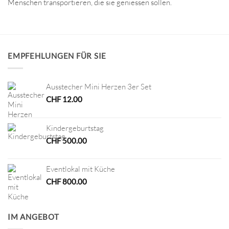
Menschen transportieren, die sie geniessen sollen.
EMPFEHLUNGEN FÜR SIE
Ausstecher Mini Herzen 3er Set
CHF
12.00
Kindergeburtstag
CHF
500.00
Eventlokal mit Küche
CHF
800.00
IM ANGEBOT