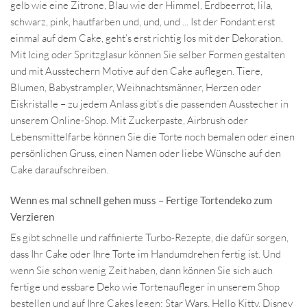
gelb wie eine Zitrone, Blau wie der Himmel, Erdbeerrot, lila,
schwarz, pink, hautfarben und, und, und ... Ist der Fondant erst
einmal auf dem Cake, geht’s erst richtig los mit der Dekoration.
Mit Icing oder Spritzglasur können Sie selber Formen gestalten
und mit Ausstechern Motive auf den Cake auflegen. Tiere,
Blumen, Babystrampler, Weihnachtsmänner, Herzen oder
Eiskristalle – zu jedem Anlass gibt’s die passenden Ausstecher in
unserem Online-Shop. Mit Zuckerpaste, Airbrush oder
Lebensmittelfarbe können Sie die Torte noch bemalen oder einen
persönlichen Gruss, einen Namen oder liebe Wünsche auf den
Cake daraufschreiben.
Wenn es mal schnell gehen muss – Fertige Tortendeko zum
Verzieren
Es gibt schnelle und raffinierte Turbo-Rezepte, die dafür sorgen,
dass Ihr Cake oder Ihre Torte im Handumdrehen fertig ist. Und
wenn Sie schon wenig Zeit haben, dann können Sie sich auch
fertige und essbare Deko wie Tortenaufleger in unserem Shop
bestellen und auf Ihre Cakes legen: Star Wars, Hello Kitty, Disney