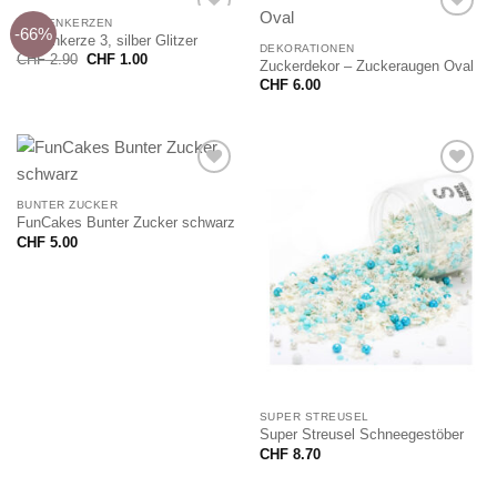
ZAHLENKERZEN
-66%
Zahlenkerze 3, silber Glitzer
DEKORATIONEN
Ursprünglicher
Aktueller
CHF
2.90
CHF
1.00
Zuckerdekor – Zuckeraugen Oval
Preis
Preis
war:
ist:
CHF
6.00
CHF 2.90
CHF 1.00.
BUNTER ZUCKER
FunCakes Bunter Zucker schwarz
CHF
5.00
SUPER STREUSEL
Super Streusel Schneegestöber
CHF
8.70