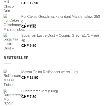
CHF
12.90
FunCakes Geschmacksfondant Marshmallow, 250
g
CHF
5.50
Sugarflair Lustre Dust – Cosmic Grey (E171 Free)
4g
CHF
9.50
BESTSELLER
Massa Ticino Rollfondant weiss 1 kg
CHF
15.50
Buttercreme Mix (500g)
CHF
7.50