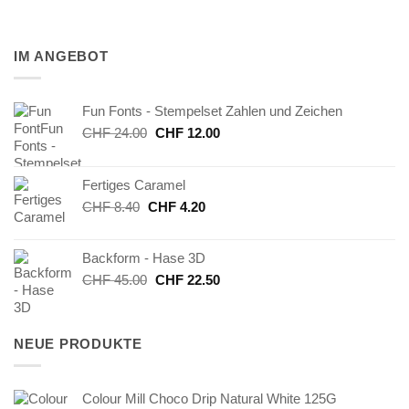
IM ANGEBOT
Fun Fonts - Stempelset Zahlen und Zeichen
Ursprünglicher
Aktueller
CHF
24.00
CHF
12.00
Preis
Preis
war:
ist:
Fertiges Caramel
CHF 24.00
CHF 12.00.
Ursprünglicher
Aktueller
CHF
8.40
CHF
4.20
Preis
Preis
war:
ist:
Backform - Hase 3D
CHF 8.40
CHF 4.20.
Ursprünglicher
Aktueller
CHF
45.00
CHF
22.50
Preis
Preis
war:
ist:
CHF 45.00
CHF 22.50.
NEUE PRODUKTE
Colour Mill Choco Drip Natural White 125G