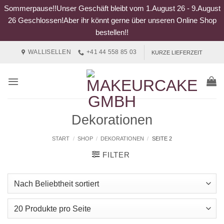
Sommerpause!!Unser Geschäft bleibt vom 1.August 26 - 9.August
26 Geschlossen!Aber ihr könnt gerne über unseren Online Shop
bestellen!!
Zum
WALLISELLEN
+41 44 558 85 03
KURZE LIEFERZEIT
Inhalt
springen
Dekorationen
START
/
SHOP
/
DEKORATIONEN
/
SEITE 2
FILTER