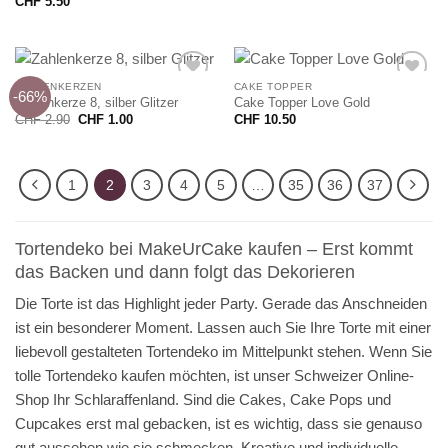
CHF
5.50
ZAHLENKERZEN
CAKE TOPPER
-66%
Zahlenkerze 8, silber Glitzer
Cake Topper Love Gold
Ursprünglicher
Aktueller
CHF
2.90
CHF
1.00
CHF
10.50
Preis
Preis
war:
ist:
CHF 2.90
CHF 1.00.
1
2
3
4
5
…
35
36
37
Tortendeko bei MakeUrCake kaufen – Erst kommt
das Backen und dann folgt das Dekorieren
Die Torte ist das Highlight jeder Party. Gerade das Anschneiden
ist ein besonderer Moment. Lassen auch Sie Ihre Torte mit einer
liebevoll gestalteten Tortendeko im Mittelpunkt stehen. Wenn Sie
tolle Tortendeko kaufen möchten, ist unser Schweizer Online-
Shop Ihr Schlaraffenland. Sind die Cakes, Cake Pops und
Cupcakes erst mal gebacken, ist es wichtig, dass sie genauso
gut aussehen wie sie schmecken. Kreative und individuelle