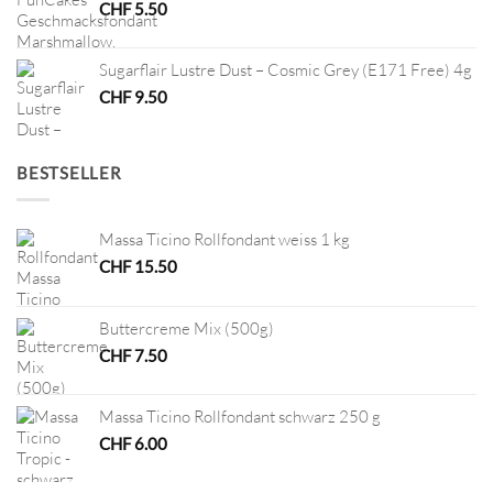
CHF
5.50
Sugarflair Lustre Dust – Cosmic Grey (E171 Free) 4g
CHF
9.50
BESTSELLER
Massa Ticino Rollfondant weiss 1 kg
CHF
15.50
Buttercreme Mix (500g)
CHF
7.50
Massa Ticino Rollfondant schwarz 250 g
CHF
6.00