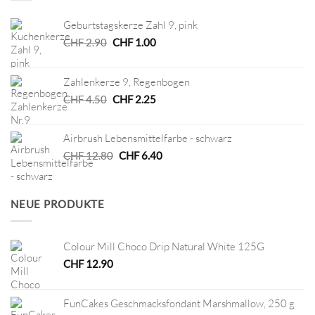
Geburtstagskerze Zahl 9, pink
Ursprünglicher
Aktueller
CHF
2.90
CHF
1.00
Preis
Preis
war:
ist:
Zahlenkerze 9, Regenbogen
CHF 2.90
CHF 1.00.
Ursprünglicher
Aktueller
CHF
4.50
CHF
2.25
Preis
Preis
war:
ist:
Airbrush Lebensmittelfarbe - schwarz
CHF 4.50
CHF 2.25.
Ursprünglicher
Aktueller
CHF
12.80
CHF
6.40
Preis
Preis
war:
ist:
CHF 12.80
CHF 6.40.
NEUE PRODUKTE
Colour Mill Choco Drip Natural White 125G
CHF
12.90
FunCakes Geschmacksfondant Marshmallow, 250 g