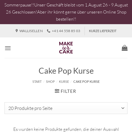
Sommerpause!!Unser Geschäft bleibt vom 1.August 26 - 9.August
26 Geschlossen!Aber ihr könnt gerne über unseren Online Shop
bestellen!!
Zum
WALLISELLEN
+41 44 558 85 03
KURZE LIEFERZEIT
Inhalt
springen
Cake Pop Kurse
START
/
SHOP
/
KURSE
/
CAKE POP KURSE
FILTER
Es wurden keine Produkte gefunden, die deiner Auswahl