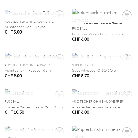
NICHT VORRÄTIG
AUSSTECHER OHNE AUSWERFER
NICHT VORRÄTIG
Ausstecher Set – Trikot
FUSSBALL
CHF
5.00
Folienbackförmchen – Schweiz
CHF
6.00
NICHT VORRÄTIG
NICHT VORRÄTIG
AUSSTECHER OHNE AUSWERFER
SUPER STREUSEL
Ausstecher – Fussball 6cm
Superstreusel OléOléOlé
CHF
9.00
CHF
8.70
NICHT VORRÄTIG
NICHT VORRÄTIG
FUSSBALL
AUSSTECHER OHNE AUSWERFER
Tortenaufleger Fussballfeld 20cm
Ausstecher – Fussballspieler
CHF
10.50
CHF
6.00