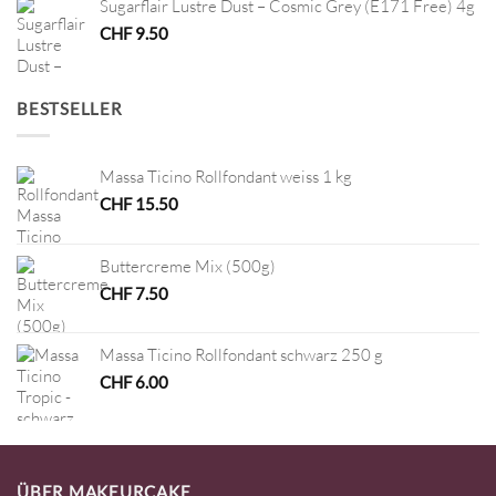
Sugarflair Lustre Dust – Cosmic Grey (E171 Free) 4g
CHF
9.50
BESTSELLER
Massa Ticino Rollfondant weiss 1 kg
CHF
15.50
Buttercreme Mix (500g)
CHF
7.50
Massa Ticino Rollfondant schwarz 250 g
CHF
6.00
ÜBER MAKEURCAKE