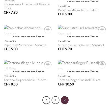
NICHT VORRÄTIG
FUSSBALL
NICHT VORRÄTIG
Zuckerdekor Fussball mit Pokal, 6
FUSSBALL
Stück
Papierbackförmchen – Italien
CHF
7.90
CHF
5.00
NICHT VORRÄTIG
NICHT VORRÄTIG
FUSSBALL
FUSSBALL
Papierbackförmchen – Spanien
Superstreusel schwarze Streusel
CHF
5.00
CHF
9.70
NICHT VORRÄTIG
NICHT VORRÄTIG
FUSSBALL
FUSSBALL
Tortenaufleger Minnie 15.5cm
Tortenaufleger Fussball 20 cm
CHF
8.50
CHF
10.50
1
2