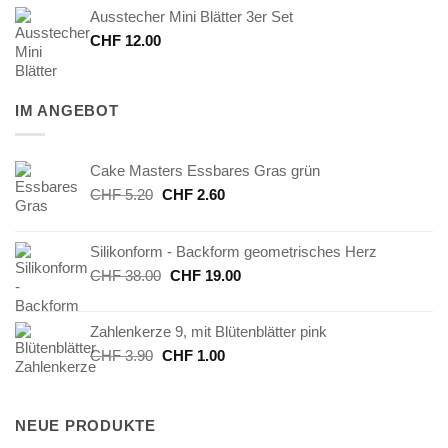
Ausstecher Mini Blätter 3er Set
CHF
12.00
IM ANGEBOT
Cake Masters Essbares Gras grün
Ursprünglicher
Aktueller
CHF
5.20
CHF
2.60
Preis
Preis
war:
ist:
Silikonform - Backform geometrisches Herz
CHF 5.20
CHF 2.60.
Ursprünglicher
Aktueller
CHF
38.00
CHF
19.00
Preis
Preis
war:
ist:
Zahlenkerze 9, mit Blütenblätter pink
CHF 38.00
CHF 19.00.
Ursprünglicher
Aktueller
CHF
3.90
CHF
1.00
Preis
Preis
war:
ist:
CHF 3.90
CHF 1.00.
NEUE PRODUKTE