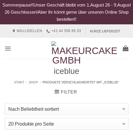
Sommerpause!!Unser Geschäft bleibt vom 1.August 26 - 9.August
26 Geschlossen!Aber ihr könnt gerne über unseren Online Shop
bestellen!!
Zum
WALLISELLEN
+41 44 558 85 03
KURZE LIEFERZEIT
Inhalt
springen
iceblue
START
/
SHOP
/
PRODUKTE VERSCHLAGWORTET MIT „ICEBLUE“
FILTER