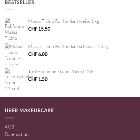
BESTSELLER
Massa Ticino Rollfondant weiss 1 kg
CHF
15.50
Massa Ticino Rollfondant schwarz 250 g
CHF
6.00
Tortenscheibe - rund 26cm (1Stk.)
CHF
1.50
ÜBER MAKEURCAKE
AGB
Datenschutz