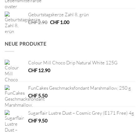
Preis
Preis
war:
ist:
Geburtstagskerze Zahl 8, grün
CHF 7.50
CHF 3.75.
Ursprünglicher
Aktueller
CHF
2.90
CHF
1.00
Preis
Preis
war:
ist:
CHF 2.90
CHF 1.00.
NEUE PRODUKTE
Colour Mill Choco Drip Natural White 125G
CHF
12.90
FunCakes Geschmacksfondant Marshmallow, 250 g
CHF
5.50
Sugarflair Lustre Dust – Cosmic Grey (E171 Free) 4g
CHF
9.50