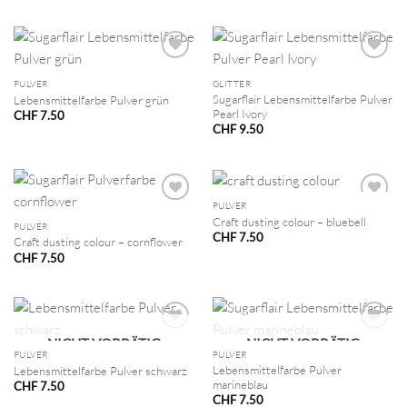
PULVER
GLITTER
Sugarflair Lebensmittelfarbe Pulver
Lebensmittelfarbe Pulver grün
Pearl Ivory
CHF
7.50
CHF
9.50
PULVER
Craft dusting colour – bluebell
PULVER
CHF
7.50
Craft dusting colour – cornflower
CHF
7.50
NICHT VORRÄTIG
NICHT VORRÄTIG
PULVER
PULVER
Lebensmittelfarbe Pulver
Lebensmittelfarbe Pulver schwarz
marineblau
CHF
7.50
CHF
7.50