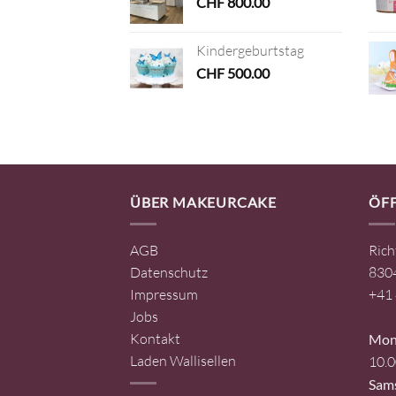
CHF
800.00
Kindergeburtstag
CHF
500.00
ÜBER MAKEURCAKE
ÖF
AGB
Rich
Datenschutz
8304
Impressum
+41 
Jobs
Kontakt
Mont
Laden Wallisellen
10.0
Sam