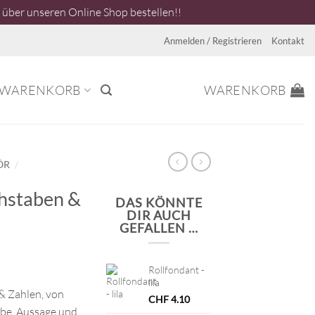
über unseren Online Shop bestellen!!
Anmelden / Registrieren
Kontakt
WARENKORB
WARENKORB
/
ÖR
chstaben &
DAS KÖNNTE
DIR AUCH
GEFALLEN …
Rollfondant -
lila
& Zahlen, von
CHF
4.10
arbe, Aussage und