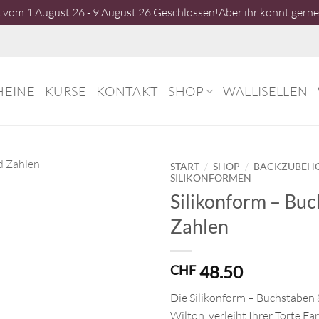
vom 1.August 26 - 9.August 26 Geschlossen!Aber ihr könnt gerne 
HEINE
KURSE
KONTAKT
SHOP
WALLISELLEN
/
/
START
SHOP
BACKZUBEH
SILIKONFORMEN
Silikonform – Bu
Zahlen
48.50
CHF
Die Silikonform – Buchstaben 
Wilton, verleiht Ihrer Torte F