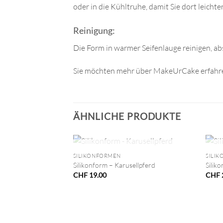
oder in die Kühltruhe, damit Sie dort leicht
Reinigung:
Die Form in warmer Seifenlauge reinigen, ab
Sie möchten mehr über MakeUrCake erfahre
ÄHNLICHE PRODUKTE
+
+
NICHT VORRÄTIG
SILIKONFORMEN
SILI
Silikonform – Karusellpferd
Silik
CHF
19.00
CHF
VORRÄTIG