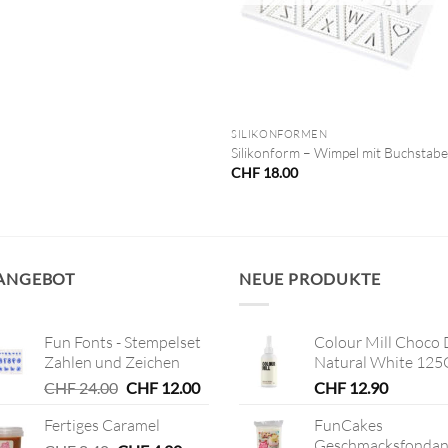
+
SILIKONFORMEN
Silikonform – Wimpel mit Buchstab
CHF
18.00
 ANGEBOT
NEUE PRODUKTE
Fun Fonts - Stempelset
Colour Mill Choco 
Zahlen und Zeichen
Natural White 125
Ursprünglicher
Aktueller
CHF
24.00
CHF
12.00
CHF
12.90
Preis
Preis
Fertiges Caramel
FunCakes
war:
ist:
Geschmacksfondan