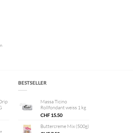
en
BESTSELLER
Drip
Massa Ticino
G
Rollfondant weiss 1 kg
CHF
15.50
Buttercreme Mix (500g)
t