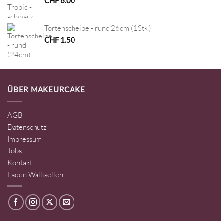
CHF
6.00
Tortenscheibe - rund 26cm (1Stk.)
CHF
1.50
ÜBER MAKEURCAKE
AGB
Datenschutz
Impressum
Jobs
Kontakt
Laden Wallisellen