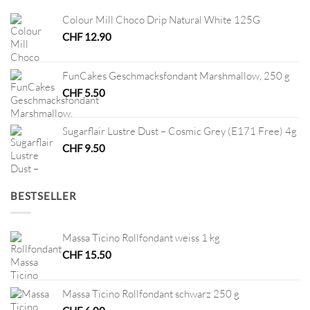
Colour Mill Choco Drip Natural White 125G
CHF
12.90
FunCakes Geschmacksfondant Marshmallow, 250 g
CHF
5.50
Sugarflair Lustre Dust – Cosmic Grey (E171 Free) 4g
CHF
9.50
BESTSELLER
Massa Ticino Rollfondant weiss 1 kg
CHF
15.50
Massa Ticino Rollfondant schwarz 250 g