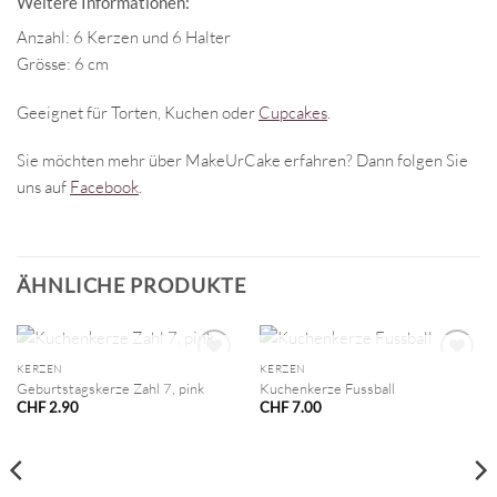
Weitere Informationen:
Anzahl: 6 Kerzen und 6 Halter
Grösse: 6 cm
Geeignet für Torten, Kuchen oder
Cupcakes
.
Sie möchten mehr über MakeUrCake erfahren? Dann folgen Sie
uns auf
Facebook
.
ÄHNLICHE PRODUKTE
NICHT VORRÄTIG
NICHT VORRÄTIG
KERZEN
KERZEN
Geburtstagskerze Zahl 7, pink
Kuchenkerze Fussball
CHF
2.90
CHF
7.00