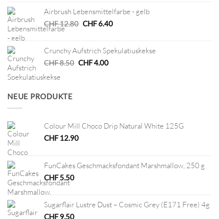
war:
ist:
Airbrush Lebensmittelfarbe - gelb
CHF 5.00
CHF 2.50.
Ursprünglicher
Aktueller
CHF
12.80
CHF
6.40
Preis
Preis
war:
ist:
Crunchy Aufstrich Spekulatiuskekse
CHF 12.80
CHF 6.40.
Ursprünglicher
Aktueller
CHF
8.50
CHF
4.00
Preis
Preis
war:
ist:
CHF 8.50
CHF 4.00.
NEUE PRODUKTE
Colour Mill Choco Drip Natural White 125G
CHF
12.90
FunCakes Geschmacksfondant Marshmallow, 250 g
CHF
5.50
Sugarflair Lustre Dust – Cosmic Grey (E171 Free) 4g
CHF
9.50