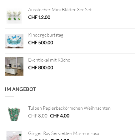
Ausstecher Mini Blätter 3er Set
CHF
12.00
Kindergeburtstag
CHF
500.00
Eventlokal mit Küche
CHF
800.00
IM ANGEBOT
Tulpen Papierbackörmchen Weihnachten
Ursprünglicher
Aktueller
CHF
8.00
CHF
4.00
Preis
Preis
war:
ist:
Ginger Ray Servietten Marmor rosa
CHF 8.00
CHF 4.00.