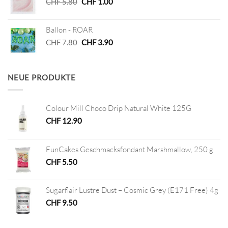
Ursprünglicher
Aktueller
CHF
5.80
CHF
1.00
Preis
Preis
war:
ist:
Ballon - ROAR
CHF 5.80
CHF 1.00.
Ursprünglicher
Aktueller
CHF
7.80
CHF
3.90
Preis
Preis
war:
ist:
CHF 7.80
CHF 3.90.
NEUE PRODUKTE
Colour Mill Choco Drip Natural White 125G
CHF
12.90
FunCakes Geschmacksfondant Marshmallow, 250 g
CHF
5.50
Sugarflair Lustre Dust – Cosmic Grey (E171 Free) 4g
CHF
9.50