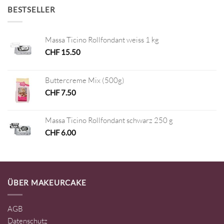
BESTSELLER
Massa Ticino Rollfondant weiss 1 kg
CHF
15.50
Buttercreme Mix (500g)
CHF
7.50
Massa Ticino Rollfondant schwarz 250 g
CHF
6.00
ÜBER MAKEURCAKE
AGB
Datenschutz