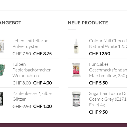
 ANGEBOT
NEUE PRODUKTE
Lebensmittelfarbe
Colour Mill Choco 
Pulver oyster
Natural White 125
Ursprünglicher
Aktueller
CHF
7.50
CHF
3.75
CHF
12.90
Preis
Preis
Tulpen
FunCakes
war:
ist:
Papierbackörmchen
Geschmacksfondan
CHF 7.50
CHF 3.75.
Weihnachten
Marshmallow, 250 
Ursprünglicher
Aktueller
CHF
8.00
CHF
4.00
CHF
5.50
Preis
Preis
Zahlenkerze 2, silber
Sugarflair Lustre D
war:
ist:
Glitzer
Cosmic Grey (E171
CHF 8.00
CHF 4.00.
Free) 4g
Ursprünglicher
Aktueller
CHF
2.90
CHF
1.00
Preis
Preis
CHF
9.50
war:
ist:
CHF 2.90
CHF 1.00.