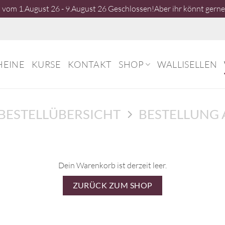
vom 1.August 26 - 9.August 26 Geschlossen!Aber ihr könnt gerne 
HEINE
KURSE
KONTAKT
SHOP
WALLISELLEN
BESTELLÜBERSICHT
BESTELLUNG
Dein Warenkorb ist derzeit leer.
ZURÜCK ZUM SHOP