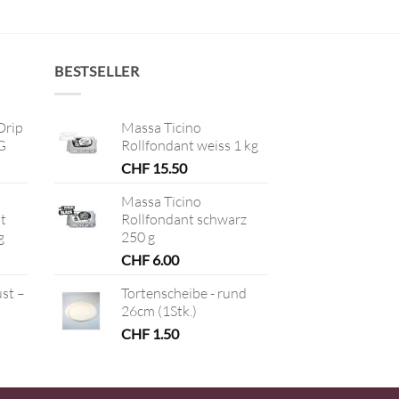
BESTSELLER
Drip
Massa Ticino
G
Rollfondant weiss 1 kg
CHF
15.50
Massa Ticino
t
Rollfondant schwarz
g
250 g
CHF
6.00
ust –
Tortenscheibe - rund
26cm (1Stk.)
CHF
1.50