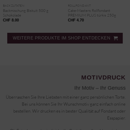
BACKZUTATEN
ROLLFONDANT
Backmischung Biskuit 500 g
Cake-Masters Rollfondant
Schokolade
PREMIUM PLUS türkis 250g
CHF
8.00
CHF
4.70
WEITERE PRODUKTE IM SHOP ENTDECKEN
MOTIVDRUCK
Ihr Motiv – Ihr Genuss
Überraschen Sie Ihre Liebsten mit einer ganz persönlichen Torte.
Bei uns können Sie Ihr Wunschmotiv ganz einfach online
bestellen. Wir drucken es in bester Qualität auf Fondant oder
Esspapier.