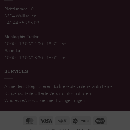
Richtiarkade 10
8304 Wallisellen
+41 44 558 85 03
Montag bis Freitag
10.00 - 13.00/14.00 - 18.30 Uhr
Samstag
10.00 - 13.00/13.30 - 16.00 Uhr
SERVICES
Anmelden & Registrieren
Backrezepte
Galerie
Gutscheine
Kundenvorteile
Offerte
Versandinformationen
Wholesale/Grossabnehmer
Häufige Fragen
MasterCard
Visa
Cash
Twint
Maestro
on