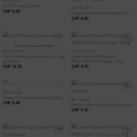
BESTSELLER
CMC Pulver Sugarcel
BESTSELLER
CHF
8.00
Sugarflair Lebensmittelfarbe Gelb
CHF
8.50
NICHT VORRÄTIG
BACKZUTATEN
ROLLFONDANT
Cake-Masters Buttercreme Mix 1kg
Cake-Masters Rollfondant
glutenfrei
PREMIUM PLUS flieder 250g
CHF
11.50
CHF
4.70
NICHT VORRÄTIG
BESTSELLER
Massa Ticino Rollfondant rot 250 g
BESTSELLER
CHF
6.00
ProGel Lebensmittelfarbe Himbeer
CHF
6.50