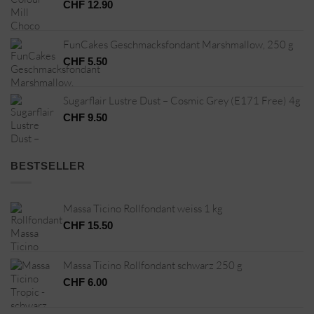
CHF
12.90
FunCakes Geschmacksfondant Marshmallow, 250 g
CHF
5.50
Sugarflair Lustre Dust – Cosmic Grey (E171 Free) 4g
CHF
9.50
BESTSELLER
Massa Ticino Rollfondant weiss 1 kg
CHF
15.50
Massa Ticino Rollfondant schwarz 250 g
CHF
6.00