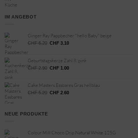
IM ANGEBOT
Ginger Ray Pappbecher "hello Baby" beige
Ursprünglicher
Aktueller
CHF
6.20
CHF
3.10
Preis
Preis
war:
ist:
Geburtstagskerze Zahl 8, pink
CHF 6.20
CHF 3.10.
Ursprünglicher
Aktueller
CHF
2.90
CHF
1.00
Preis
Preis
war:
ist:
Cake Masters Essbares Gras hellblau
CHF 2.90
CHF 1.00.
Ursprünglicher
Aktueller
CHF
5.20
CHF
2.60
Preis
Preis
war:
ist:
CHF 5.20
CHF 2.60.
NEUE PRODUKTE
Colour Mill Choco Drip Natural White 125G