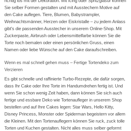
richtig los mit der Dekoration. Mit Icing oder Spritzglasur können
Sie selber Formen gestalten und mit Ausstechern Motive auf
den Cake auflegen. Tiere, Blumen, Babystrampler,
Weihnachtsmänner, Herzen oder Eiskristalle – zu jedem Anlass
gibt’s die passenden Ausstecher in unserem Online-Shop. Mit
Zuckerpaste, Airbrush oder Lebensmittelfarbe können Sie die
Torte noch bemalen oder einen persönlichen Gruss, einen
Namen oder liebe Wünsche auf den Cake daraufschreiben.
Wenn es mal schnell gehen muss – Fertige Tortendeko zum
Verzieren
Es gibt schnelle und raffinierte Turbo-Rezepte, die dafür sorgen,
dass Ihr Cake oder Ihre Torte im Handumdrehen fertig ist. Und
wenn Sie schon wenig Zeit haben, dann können Sie sich auch
fertige und essbare Deko wie Tortenaufleger in unserem Shop
bestellen und auf Ihre Cakes legen: Star Wars, Hello Kitty,
Disney Princess, Monster oder Spiderman begeistern vor allem
die Kleinen. Mit den Tortenauflegern können Sie ruck, zuck tolle
Torten und Kuchen gestalten. Nicht alles muss selber geformt