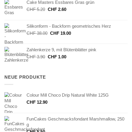
Cake Masters Essbares Gras grün
Ursprünglicher
Aktueller
CHF
5.20
CHF
2.60
Preis
Preis
war:
ist:
Silikonform - Backform geometrisches Herz
CHF 5.20
CHF 2.60.
Ursprünglicher
Aktueller
CHF
38.00
CHF
19.00
Preis
Preis
war:
ist:
Zahlenkerze 9, mit Blütenblätter pink
CHF 38.00
CHF 19.00.
Ursprünglicher
Aktueller
CHF
3.90
CHF
1.00
Preis
Preis
war:
ist:
CHF 3.90
CHF 1.00.
NEUE PRODUKTE
Colour Mill Choco Drip Natural White 125G
CHF
12.90
FunCakes Geschmacksfondant Marshmallow, 250
g
CHF
5.50