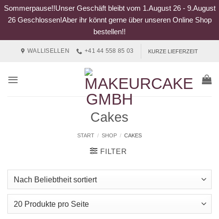
Sommerpause!!Unser Geschäft bleibt vom 1.August 26 - 9.August
26 Geschlossen!Aber ihr könnt gerne über unseren Online Shop
bestellen!!
Zum
WALLISELLEN
+41 44 558 85 03
KURZE LIEFERZEIT
Inhalt
springen
Cakes
START
/
SHOP
/
CAKES
FILTER