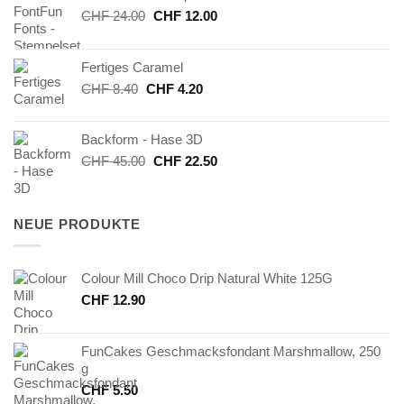
Ursprünglicher
Aktueller
CHF
24.00
CHF
12.00
Preis
Preis
war:
ist:
Fertiges Caramel
CHF 24.00
CHF 12.00.
Ursprünglicher
Aktueller
CHF
8.40
CHF
4.20
Preis
Preis
war:
ist:
Backform - Hase 3D
CHF 8.40
CHF 4.20.
Ursprünglicher
Aktueller
CHF
45.00
CHF
22.50
Preis
Preis
war:
ist:
CHF 45.00
CHF 22.50.
NEUE PRODUKTE
Colour Mill Choco Drip Natural White 125G
CHF
12.90
FunCakes Geschmacksfondant Marshmallow, 250
g
CHF
5.50