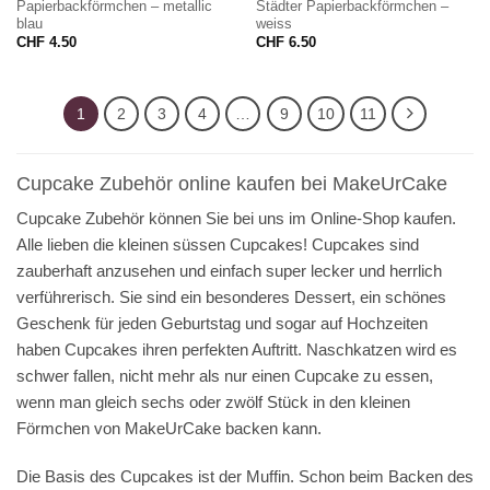
Papierbackförmchen – metallic
Städter Papierbackförmchen –
blau
weiss
CHF
4.50
CHF
6.50
1
2
3
4
…
9
10
11
Cupcake Zubehör online kaufen bei MakeUrCake
Cupcake Zubehör können Sie bei uns im Online-Shop kaufen.
Alle lieben die kleinen süssen Cupcakes! Cupcakes sind
zauberhaft anzusehen und einfach super lecker und herrlich
verführerisch. Sie sind ein besonderes Dessert, ein schönes
Geschenk für jeden Geburtstag und sogar auf Hochzeiten
haben Cupcakes ihren perfekten Auftritt. Naschkatzen wird es
schwer fallen, nicht mehr als nur einen Cupcake zu essen,
wenn man gleich sechs oder zwölf Stück in den kleinen
Förmchen von MakeUrCake backen kann.
Die Basis des Cupcakes ist der Muffin. Schon beim Backen des