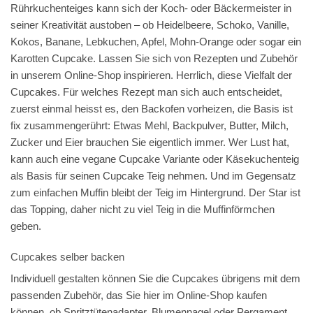
Rührkuchenteiges kann sich der Koch- oder Bäckermeister in
seiner Kreativität austoben – ob Heidelbeere, Schoko, Vanille,
Kokos, Banane, Lebkuchen, Apfel, Mohn-Orange oder sogar ein
Karotten Cupcake. Lassen Sie sich von Rezepten und Zubehör
in unserem Online-Shop inspirieren. Herrlich, diese Vielfalt der
Cupcakes. Für welches Rezept man sich auch entscheidet,
zuerst einmal heisst es, den Backofen vorheizen, die Basis ist
fix zusammengerührt: Etwas Mehl, Backpulver, Butter, Milch,
Zucker und Eier brauchen Sie eigentlich immer. Wer Lust hat,
kann auch eine vegane Cupcake Variante oder Käsekuchenteig
als Basis für seinen Cupcake Teig nehmen. Und im Gegensatz
zum einfachen Muffin bleibt der Teig im Hintergrund. Der Star ist
das Topping, daher nicht zu viel Teig in die Muffinförmchen
geben.
Cupcakes selber backen
Individuell gestalten können Sie die Cupcakes übrigens mit dem
passenden Zubehör, das Sie hier im Online-Shop kaufen
können, ob Spritztütenadapter, Blumennagel oder Pergament