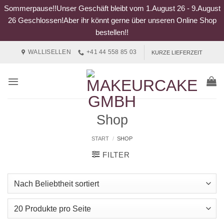
Sommerpause!!Unser Geschäft bleibt vom 1.August 26 - 9.August
26 Geschlossen!Aber ihr könnt gerne über unseren Online Shop
bestellen!!
Zum
WALLISELLEN
+41 44 558 85 03
KURZE LIEFERZEIT
Inhalt
springen
Shop
START
/
SHOP
FILTER