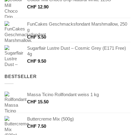
CHF
12.90
FunCakes Geschmacksfondant Marshmallow, 250
g
CHF
5.50
Sugarflair Lustre Dust – Cosmic Grey (E171 Free)
4g
CHF
9.50
BESTSELLER
Massa Ticino Rollfondant weiss 1 kg
CHF
15.50
Buttercreme Mix (500g)
CHF
7.50