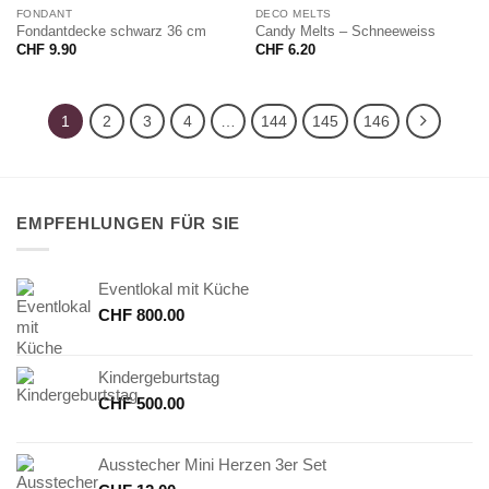
FONDANT
DECO MELTS
Fondantdecke schwarz 36 cm
Candy Melts – Schneeweiss
CHF
9.90
CHF
6.20
1
2
3
4
…
144
145
146
EMPFEHLUNGEN FÜR SIE
Eventlokal mit Küche
CHF
800.00
Kindergeburtstag
CHF
500.00
Ausstecher Mini Herzen 3er Set