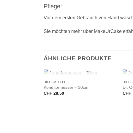
Pflege:
Vor dem ersten Gebrauch von Hand wasche
Sie möchten mehr über MakeUrCake erfah
ÄHNLICHE PRODUKTE
+
+
NICHT VORRÄTIG
HILFSMITTEL
HILFS
Konditormesser – 30cm
Dr. O
CHF
28.50
CHF
VORRÄTIG