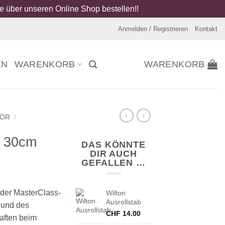
 über unseren Online Shop bestellen!!
Anmelden / Registrieren
Kontakt
EN
WARENKORB
WARENKORB
HÖR
/
x 30cm
DAS KÖNNTE
DIR AUCH
GEFALLEN …
 der MasterClass-
Wilton
Ausrollstab
reund des
CHF
14.00
aften beim