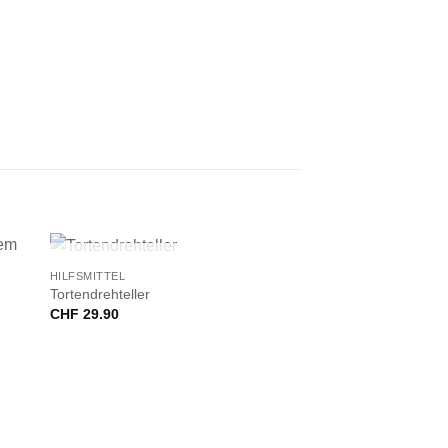
+
NICHT VORRÄTIG
HILFSMITTEL
Tortendrehteller
CHF
29.90