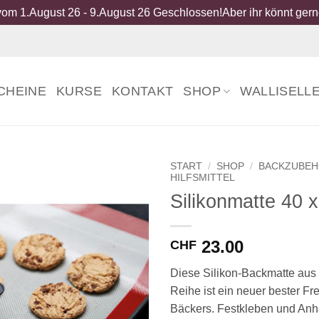
om 1.August 26 - 9.August 26 Geschlossen!Aber ihr könnt gerne
CHEINE
KURSE
KONTAKT
SHOP
WALLISELL
START
/
SHOP
/
BACKZUBE
HILFSMITTEL
Silikonmatte 40 
23.00
CHF
Diese Silikon-Backmatte aus
Reihe ist ein neuer bester F
Bäckers. Festkleben und Anh