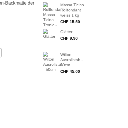
kon-Backmatte der
Massa Ticino
Rollfondant
weiss 1 kg
CHF
15.50
Glätter
CHF
9.90
Wilton
Ausrollstab -
50cm
CHF
45.00