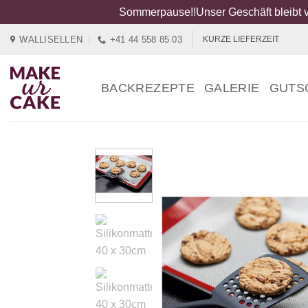
Sommerpause!!Unser Geschäft bleibt v
Zum
WALLISELLEN
+41 44 558 85 03
KURZE LIEFERZEIT
Inhalt
springen
BACKREZEPTE
GALERIE
GUTS