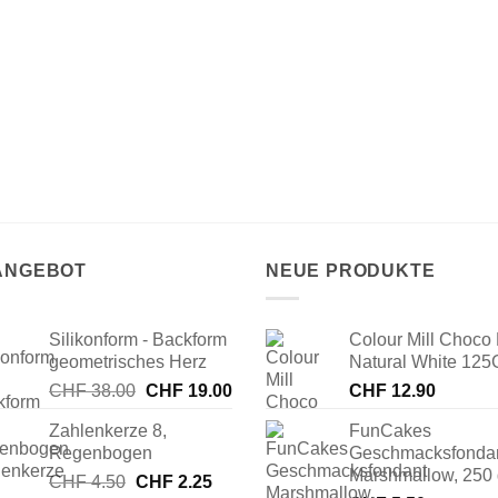
 ANGEBOT
NEUE PRODUKTE
Silikonform - Backform
Colour Mill Choco 
geometrisches Herz
Natural White 125
Ursprünglicher
Aktueller
CHF
38.00
CHF
19.00
CHF
12.90
Preis
Preis
Zahlenkerze 8,
FunCakes
war:
ist:
Regenbogen
Geschmacksfonda
CHF 38.00
CHF 19.00.
Marshmallow, 250
Ursprünglicher
Aktueller
CHF
4.50
CHF
2.25