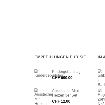
– Alkohol
EMPFEHLUNGEN FÜR SIE
IM
Kindergeburtstag
CHF
500.00
Ausstecher Mini
Herzen 3er Set
CHF
12.00