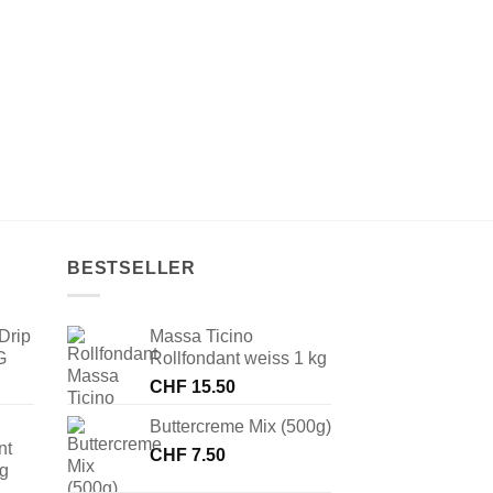
BESTSELLER
Drip
Massa Ticino
G
Rollfondant weiss 1 kg
CHF
15.50
Buttercreme Mix (500g)
nt
CHF
7.50
 g