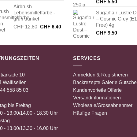
Preis
Preis
CHF
5.50
Airbrush
war:
ist:
Lebensmittelfarbe -
Sugarflair Lustre D
CHF 4.50
CHF 2.25.
grün dunkel
– Cosmic Grey (E
Free) 4g
Ursprünglicher
Aktueller
CHF
12.80
CHF
6.40
Preis
Preis
CHF
9.50
war:
ist:
CHF 12.80
CHF 6.40.
FNUNGSZEITEN
SERVICES
tiarkade 10
Anmelden & Registrieren
 Wallisellen
Backrezepte
Galerie
Gutsche
44 558 85 03
Kundenvorteile
Offerte
Versandinformationen
ag bis Freitag
Wholesale/Grossabnehmer
0 - 13.00/14.00 - 18.30 Uhr
Häufige Fragen
stag
0 - 13.00/13.30 - 16.00 Uhr