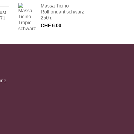
Massa Ticino
Rollfondant schwarz
ust
250 g
171
CHF
6.00
ine