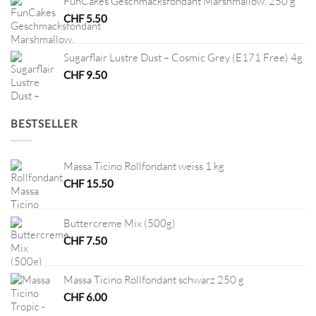
FunCakes Geschmacksfondant Marshmallow, 250 g
CHF
5.50
Sugarflair Lustre Dust – Cosmic Grey (E171 Free) 4g
CHF
9.50
BESTSELLER
Massa Ticino Rollfondant weiss 1 kg
CHF
15.50
Buttercreme Mix (500g)
CHF
7.50
Massa Ticino Rollfondant schwarz 250 g
CHF
6.00