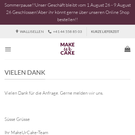
Sommerpause!!Unser Geschäft bleibt vom 1.August 26 - 9.August
26 Geschlossen!Aber ihr könnt gerne über unseren Online Shop
bestellen!!
Zum
WALLISELLEN
+41 44 558 85 03
KURZE LIEFERZEIT
Inhalt
springen
VIELEN DANK
Vielen Dank für die Anfrage. Gerne melden wir uns.
Süsse Grüsse
Ihr MakeUrCake-Team