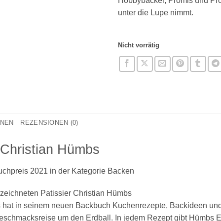
Hobbybäcker, Promis und Pro
unter die Lupe nimmt.
Nicht vorrätig
ONEN
REZENSIONEN (0)
 Christian Hümbs
chpreis 2021 in der Kategorie Backen
eichneten Pa­tis­si­er Christian Hümbs
mbs hat in seinem neuen Backbuch Kuchenrezepte, Backideen und 
eschmacksreise um den Erdball. In jedem Rezept gibt Hümbs E