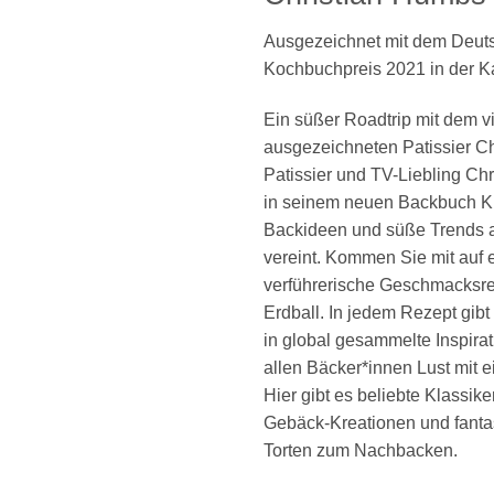
Ausgezeichnet mit dem Deut
Kochbuchpreis 2021 in der K
Ein süßer Roadtrip mit dem v
ausgezeichneten Pa­tis­si­er 
Pa­tis­si­er und TV-Liebling C
in seinem neuen Backbuch K
Backideen und süße Trends a
vereint. Kommen Sie mit auf 
verführerische Geschmacksr
Erdball. In jedem Rezept gib
in global gesammelte Inspira
allen Bäcker*innen Lust mit 
Hier gibt es beliebte Klassiker
Gebäck-Kreationen und fantas
Torten zum Nachbacken.