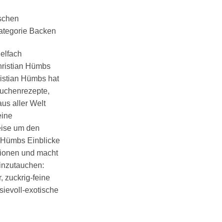
schen
ategorie Backen
ielfach
Christian Hümbs
hristian Hümbs hat
uchenrezepte,
us aller Welt
eine
eise um den
t Hümbs Einblicke
tionen und macht
einzutauchen:
, zuckrig-feine
ievoll-exotische