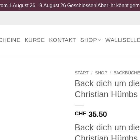
om 1.August 26 - 9.August 26 Geschlossen!Aber ihr könnt gerne
CHEINE
KURSE
KONTAKT
SHOP
WALLISELL
START
/
SHOP
/
BACKBÜCH
Back dich um die
Christian Hümbs
35.50
CHF
Back dich um die
Christian Hümbs