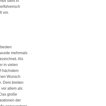
mbs stellt in
rführerisch
t vor.
 besten
 wurde mehrmals
ezeichnet. Als
er in vielen
uf hächstem
einen Wunsch
te. Dem breiten
 vor allem als
 Das große
eationen der