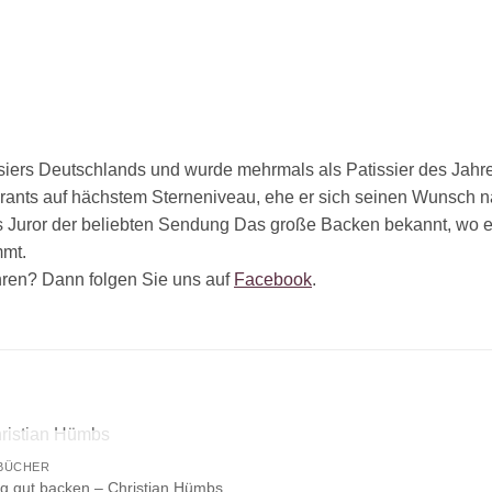
ssiers Deutschlands und wurde mehrmals als Patissier des Jahre
urants auf hächstem Sterneniveau, ehe er sich seinen Wunsch na
ls Juror der beliebten Sendung Das große Backen bekannt, wo 
mmt.
ren? Dann folgen Sie uns auf
Facebook
.
NICHT VORRÄTIG
BÜCHER
ig gut backen – Christian Hümbs