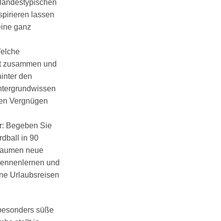
 landestypischen
spirieren lassen
eine ganz
Welche
t zusammen und
hinter den
ntergrundwissen
ven Vergnügen
ur: Begeben Sie
dball in 90
 Gaumen neue
ennenlernen und
ne Urlaubsreisen
besonders süße