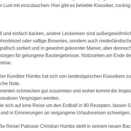
 Lust mit einzutauchen: Hier gibt es beliebte Klassiker, zuckri
 und einfach backen, andere Leckereien sind außergewöhnlich r
hnstriezel oder saftige Brownies, sondern auch niederländisch
rafisch sortiert und in gewohnt gekonnter Manier, aber dennoc
 sorgen für gelungene Backergebnisse. Notizseiten am Ende d
reise.
: Der Konditor Hümbs hat sich von landestypischen Klassikern z
iche Note.
ponenten schmecken gut zusammen und woher kommt die Inspirat
kreativen Vergnügen werden.
ie sich auf eine Reise um den Erdball in 90 Rezepten, lassen
nd in Erinnerungen an vergangene Urlaubsreisen schwelgen.
 Reise! Pa­tis­si­er Christian Hümbs stellt in seinem neuen B