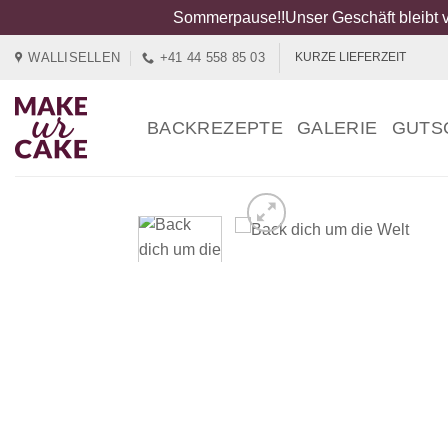
Sommerpause!!Unser Geschäft bleibt v
Zum
WALLISELLEN
+41 44 558 85 03
KURZE LIEFERZEIT
Inhalt
springen
BACKREZEPTE
GALERIE
GUTS