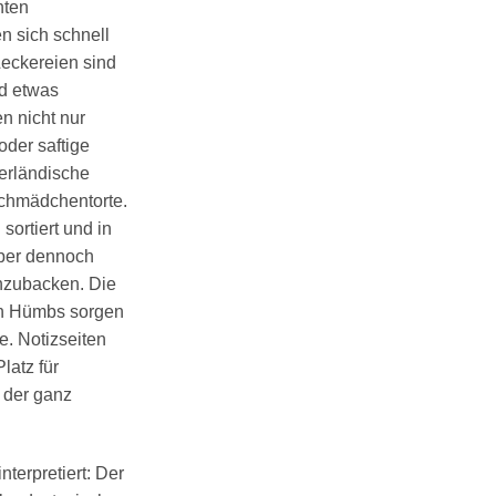
nten
 sich schnell
Leckereien sind
nd etwas
n nicht nur
oder saftige
erländische
lchmädchentorte.
sortiert und in
ber dennoch
chzubacken. Die
ian Hümbs sorgen
. Notizseiten
latz für
der ganz
nterpretiert: Der