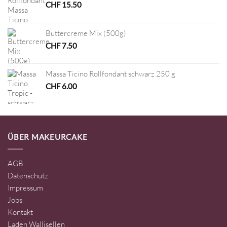
CHF
15.50
Buttercreme Mix (500g)
CHF
7.50
Massa Ticino Rollfondant schwarz 250 g
CHF
6.00
ÜBER MAKEURCAKE
AGB
Datenschutz
Impressum
Jobs
Kontakt
Laden Wallisellen