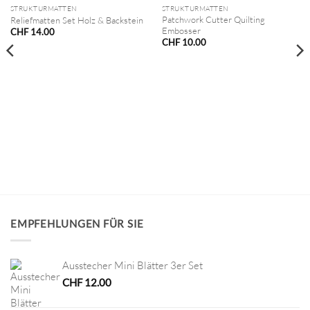
STRUKTURMATTEN
STRUKTURMATTEN
Patchwork Cutter Quilting
Reliefmatten Set Holz & Backstein
Embosser
CHF
14.00
CHF
10.00
EMPFEHLUNGEN FÜR SIE
Ausstecher Mini Blätter 3er Set
CHF
12.00