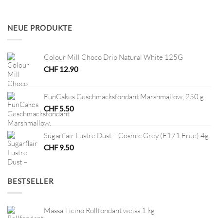
Preis
Preis
war:
ist:
CHF 7.80
CHF 3.90.
NEUE PRODUKTE
Colour Mill Choco Drip Natural White 125G
CHF
12.90
FunCakes Geschmacksfondant Marshmallow, 250 g
CHF
5.50
Sugarflair Lustre Dust – Cosmic Grey (E171 Free) 4g
CHF
9.50
BESTSELLER
Massa Ticino Rollfondant weiss 1 kg