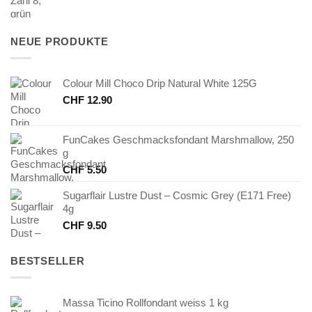
Preis
Preis
war:
ist:
CHF 2.90
CHF 1.00.
NEUE PRODUKTE
Colour Mill Choco Drip Natural White 125G
CHF
12.90
FunCakes Geschmacksfondant Marshmallow, 250
g
CHF
5.50
Sugarflair Lustre Dust – Cosmic Grey (E171 Free)
4g
CHF
9.50
BESTSELLER
Massa Ticino Rollfondant weiss 1 kg