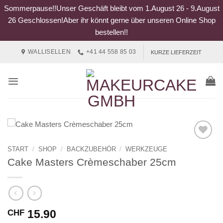
Sommerpause!!Unser Geschäft bleibt vom 1.August 26 - 9.August
26 Geschlossen!Aber ihr könnt gerne über unseren Online Shop
bestellen!!
Zum
WALLISELLEN
+41 44 558 85 03
KURZE LIEFERZEIT
Inhalt
springen
START
/
SHOP
/
BACKZUBEHÖR
/
WERKZEUGE
Cake Masters Crèmeschaber 25cm
15.90
CHF