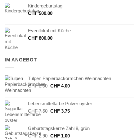
Kindergeburtstag
CHF
500.00
Eventlokal mit Küche
CHF
800.00
IM ANGEBOT
Tulpen Papierbackörmchen Weihnachten
Ursprünglicher
Aktueller
CHF
8.00
CHF
4.00
Preis
Preis
war:
ist:
Lebensmittelfarbe Pulver oyster
CHF 8.00
CHF 4.00.
Ursprünglicher
Aktueller
CHF
7.50
CHF
3.75
Preis
Preis
war:
ist:
Geburtstagskerze Zahl 8, grün
CHF 7.50
CHF 3.75.
Ursprünglicher
Aktueller
CHF
2.90
CHF
1.00