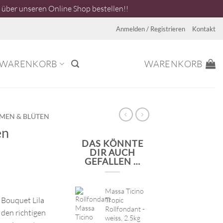
über unseren Online Shop bestellen!!
Anmelden / Registrieren
Kontakt
WARENKORB
WARENKORB
MEN & BLÜTEN
en
DAS KÖNNTE
DIR AUCH
GEFALLEN …
Massa Ticino
 Bouquet Lila
Tropic
Rollfondant -
 den richtigen
weiss, 2.5kg