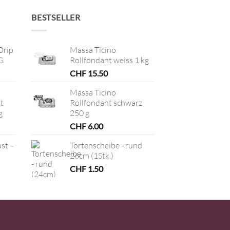
BESTSELLER
Drip
Massa Ticino
G
Rollfondant weiss 1 kg
CHF
15.50
Massa Ticino
t
Rollfondant schwarz
g
250 g
CHF
6.00
ust –
Tortenscheibe - rund
26cm (1Stk.)
CHF
1.50