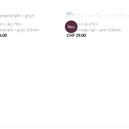
+
NICHT VORRÄTIG
EN & BLÜTEN
BLUMEN & BLÜTEN
Neu
ndraht – grün, 0.5mm
Zuckerrosen Set – pink (63mm)
6.00
CHF
29.00