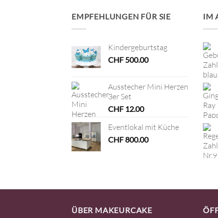
EMPFEHLUNGEN FÜR SIE
IM
Kindergeburtstag
CHF
500.00
Ausstecher Mini Herzen
3er Set
CHF
12.00
Eventlokal mit Küche
CHF
800.00
ÜBER MAKEURCAKE
ÖF