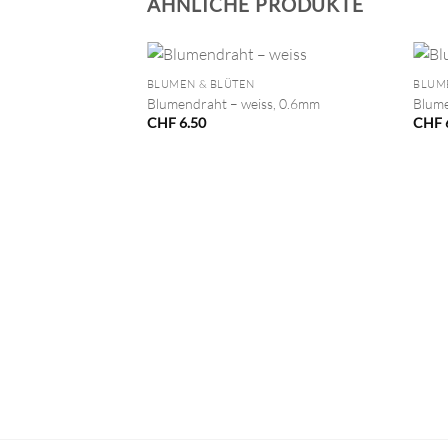
ÄHNLICHE PRODUKTE
+
+
BLUMEN & BLÜTEN
BLUM
Blumendraht – weiss, 0.6mm
Blume
CHF
6.50
CHF
VORRÄTIG
ss, 0.8mm