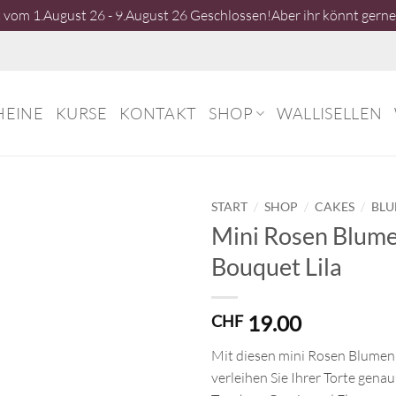
vom 1.August 26 - 9.August 26 Geschlossen!Aber ihr könnt gerne 
HEINE
KURSE
KONTAKT
SHOP
WALLISELLEN
/
/
/
START
SHOP
CAKES
BLU
Mini Rosen Blum
Bouquet Lila
19.00
CHF
Mit diesen mini Rosen Blumen
verleihen Sie Ihrer Torte genau