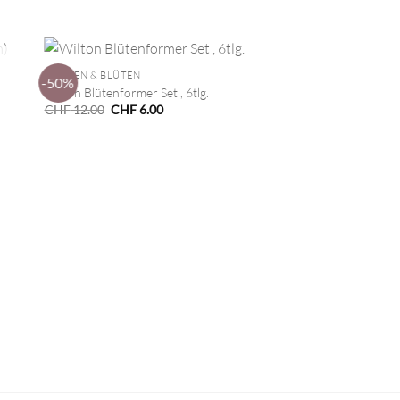
+
BLUMEN & BLÜTEN
-50%
Wilton Blütenformer Set , 6tlg.
Ursprünglicher
Aktueller
CHF
12.00
CHF
6.00
Preis
Preis
war:
ist:
CHF 12.00
CHF 6.00.