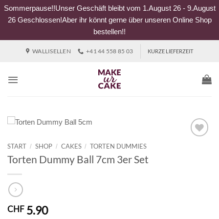
Sommerpause!!Unser Geschäft bleibt vom 1.August 26 - 9.August
26 Geschlossen!Aber ihr könnt gerne über unseren Online Shop
bestellen!!
Zum
WALLISELLEN
+41 44 558 85 03
KURZE LIEFERZEIT
Inhalt
springen
START
SHOP
CAKES
TORTEN DUMMIES
/
/
/
Torten Dummy Ball 7cm 3er Set
5.90
CHF