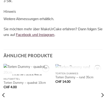
3 Stk.
Hinweis
Weitere Abmessungen erhältlich.
Sie möchten mehr über MakeUrCake erfahren? Dann folgen Sie
uns auf
Facebook und Instagram
.
ÄHNLICHE PRODUKTE
NICHT VORRÄTIG
TORTEN DUMMIES
NICHT VORRÄTIG
Torten Dummy – rund 35cm
HILFSMITTEL
CHF
14.00
Torten Dummy – quadrat 10cm
CHF
4.00