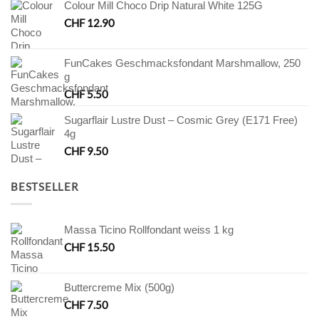
Colour Mill Choco Drip Natural White 125G
CHF
12.90
FunCakes Geschmacksfondant Marshmallow, 250
g
CHF
5.50
Sugarflair Lustre Dust – Cosmic Grey (E171 Free)
4g
CHF
9.50
BESTSELLER
Massa Ticino Rollfondant weiss 1 kg
CHF
15.50
Buttercreme Mix (500g)
CHF
7.50