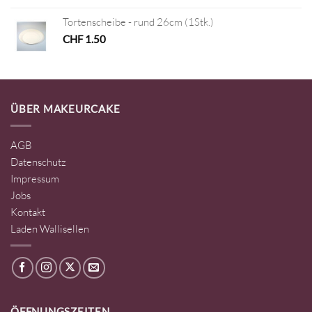
Tortenscheibe - rund 26cm (1Stk.)
CHF
1.50
ÜBER MAKEURCAKE
AGB
Datenschutz
Impressum
Jobs
Kontakt
Laden Wallisellen
ÖFFNUNGSZEITEN