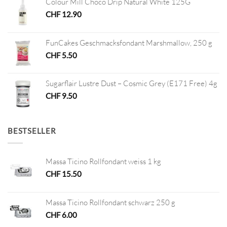
Colour Mill Choco Drip Natural White 125G
CHF
12.90
FunCakes Geschmacksfondant Marshmallow, 250 g
CHF
5.50
Sugarflair Lustre Dust – Cosmic Grey (E171 Free) 4g
CHF
9.50
BESTSELLER
Massa Ticino Rollfondant weiss 1 kg
CHF
15.50
Massa Ticino Rollfondant schwarz 250 g
CHF
6.00