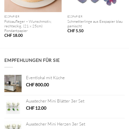
ESSPAPIER
ESSPAPIER
Fotoaufleger – Wunschmotiv,
Schmetterlinge aus Esspapier blau
rechteckig, (21 x 25cm)
gemischt
Fondantpapier
CHF
5.50
CHF
18.00
EMPFEHLUNGEN FÜR SIE
Eventlokal mit Küche
CHF
800.00
Ausstecher Mini Blätter 3er Set
CHF
12.00
Ausstecher Mini Herzen 3er Set