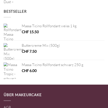
BESTSELLER
Massa Ticino Rollfondant weiss 1 kg
CHF
15.50
Buttercreme Mix (500g)
CHF
7.50
Massa Ticino Rollfondant schwarz 250 g
CHF
6.00
ÜBER MAKEURCAKE
AGB