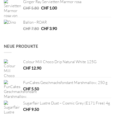
Ginger Ray Servietten Marmor rosa
CHF 8.00
CHF 4.00.
Ursprünglicher
Aktueller
CHF
5.80
CHF
1.00
Preis
Preis
war:
ist:
Ballon - ROAR
CHF 5.80
CHF 1.00.
Ursprünglicher
Aktueller
CHF
7.80
CHF
3.90
Preis
Preis
war:
ist:
CHF 7.80
CHF 3.90.
NEUE PRODUKTE
Colour Mill Choco Drip Natural White 125G
CHF
12.90
FunCakes Geschmacksfondant Marshmallow, 250 g
CHF
5.50
Sugarflair Lustre Dust – Cosmic Grey (E171 Free) 4g
CHF
9.50