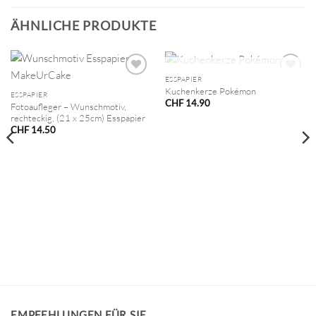
ÄHNLICHE PRODUKTE
NICHT VORRÄTIG
ESSPAPIER
Kuchenkerze Pokémon
ESSPAPIER
CHF
14.90
Fotoaufleger – Wunschmotiv,
rechteckig, (21 x 25cm) Esspapier
CHF
14.50
EMPFEHLUNGEN FÜR SIE