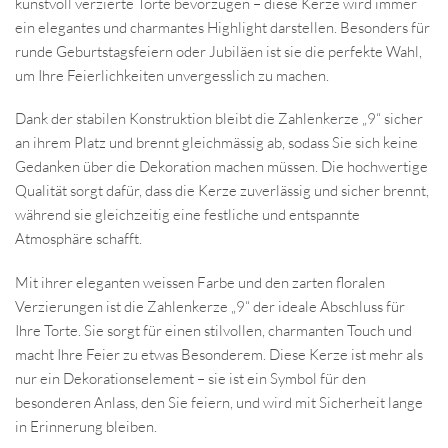
kunstvoll verzierte Torte bevorzugen – diese Kerze wird immer
ein elegantes und charmantes Highlight darstellen. Besonders für
runde Geburtstagsfeiern oder Jubiläen ist sie die perfekte Wahl,
um Ihre Feierlichkeiten unvergesslich zu machen.
Dank der stabilen Konstruktion bleibt die Zahlenkerze „9“ sicher
an ihrem Platz und brennt gleichmässig ab, sodass Sie sich keine
Gedanken über die Dekoration machen müssen. Die hochwertige
Qualität sorgt dafür, dass die Kerze zuverlässig und sicher brennt,
während sie gleichzeitig eine festliche und entspannte
Atmosphäre schafft.
Mit ihrer eleganten weissen Farbe und den zarten floralen
Verzierungen ist die Zahlenkerze „9“ der ideale Abschluss für
Ihre Torte. Sie sorgt für einen stilvollen, charmanten Touch und
macht Ihre Feier zu etwas Besonderem. Diese Kerze ist mehr als
nur ein Dekorationselement – sie ist ein Symbol für den
besonderen Anlass, den Sie feiern, und wird mit Sicherheit lange
in Erinnerung bleiben.