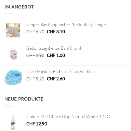
IM ANGEBOT
Ginger Ray Pappbecher "hello Baby" beige
Ursprünglicher
Aktueller
CHF
6.20
CHF
3.10
Preis
Preis
war:
ist:
Geburtstagskerze Zahl 8, pink
CHF 6.20
CHF 3.10.
Ursprünglicher
Aktueller
CHF
2.90
CHF
1.00
Preis
Preis
war:
ist:
Cake Masters Essbares Gras hellblau
CHF 2.90
CHF 1.00.
Ursprünglicher
Aktueller
CHF
5.20
CHF
2.60
Preis
Preis
war:
ist:
CHF 5.20
CHF 2.60.
NEUE PRODUKTE
Colour Mill Choco Drip Natural White 125G
CHF
12.90