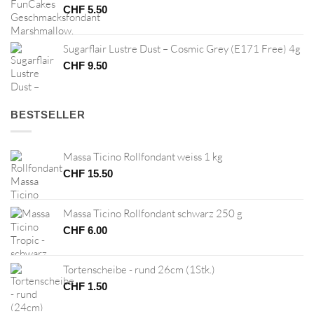
CHF
5.50
Sugarflair Lustre Dust – Cosmic Grey (E171 Free) 4g
CHF
9.50
BESTSELLER
Massa Ticino Rollfondant weiss 1 kg
CHF
15.50
Massa Ticino Rollfondant schwarz 250 g
CHF
6.00
Tortenscheibe - rund 26cm (1Stk.)
CHF
1.50