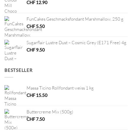
CHF
12.90
FunCakes Geschmacksfondant Marshmallow, 250 g
CHF
5.50
Sugarflair Lustre Dust – Cosmic Grey (E171 Free) 4g
CHF
9.50
BESTSELLER
Massa Ticino Rollfondant weiss 1 kg
CHF
15.50
Buttercreme Mix (500g)
CHF
7.50