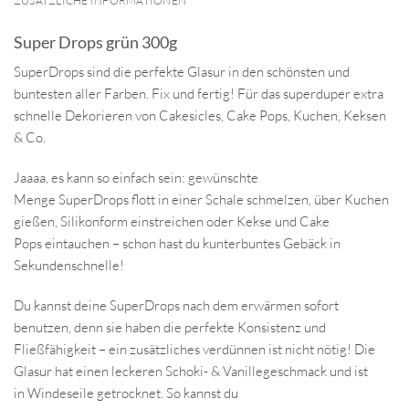
ZUSÄTZLICHE INFORMATIONEN
Super Drops grün 300g
SuperDrops sind die perfekte Glasur in den schönsten und
buntesten aller Farben. Fix und fertig! Für das superduper extra
schnelle Dekorieren von Cakesicles, Cake Pops, Kuchen, Keksen
& Co.
Jaaaa, es kann so einfach sein: gewünschte
Menge SuperDrops flott in einer Schale schmelzen, über Kuchen
gießen, Silikonform einstreichen oder Kekse und Cake
Pops eintauchen – schon hast du kunterbuntes Gebäck in
Sekundenschnelle!
Du kannst deine SuperDrops nach dem erwärmen sofort
benutzen, denn sie haben die perfekte Konsistenz und
Fließfähigkeit – ein zusätzliches verdünnen ist nicht nötig! Die
Glasur hat einen leckeren Schoki- & Vanillegeschmack und ist
in Windeseile getrocknet. So kannst du