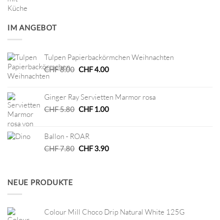
IM ANGEBOT
Tulpen Papierbackörmchen Weihnachten
Ursprünglicher
Aktueller
CHF
8.00
CHF
4.00
Preis
Preis
war:
ist:
Ginger Ray Servietten Marmor rosa
CHF 8.00
CHF 4.00.
Ursprünglicher
Aktueller
CHF
5.80
CHF
1.00
Preis
Preis
war:
ist:
Ballon - ROAR
CHF 5.80
CHF 1.00.
Ursprünglicher
Aktueller
CHF
7.80
CHF
3.90
Preis
Preis
war:
ist:
CHF 7.80
CHF 3.90.
NEUE PRODUKTE
Colour Mill Choco Drip Natural White 125G