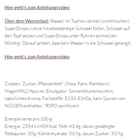
Hier geht’s zum Anleitungsvideo
Über dem Wasserbad:
Wasser im Topf erwärmen (nicht kochen).
SuperDrops in eine hitzebeständige Schüssel füllen. Schüssel auf
den Topf setzen und SuperDrops unter Rühren schmelzen.
Wichtig: Darauf achten, dass kein Wasser in die Schüssel gelangt!
Hier geht’s zum Anleitungsvideo
Zutaten: Zucker, Pflanzenfett* (Shea, Palm, Palmkern),
MagerMILCHpulver, Emulgator: Sonnenblumenlecithin;
natürliches Aroma, Farbstoffe: E133, E160a; kann Spuren von
NÜSSEN enthalten. *RSPO zertifiziert
Energiewerte pro 100 g:
Energie: 2554 kJ/608 kcal; Fett: 43,4g, davon gesättigte
Fettsäuren: 39g; Kohlenhydrate: 53,9g, davon Zucker: 53,9g;