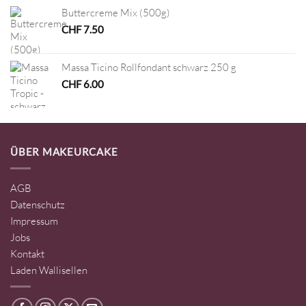
Buttercreme Mix (500g)
CHF
7.50
Massa Ticino Rollfondant schwarz 250 g
CHF
6.00
ÜBER MAKEURCAKE
AGB
Datenschutz
Impressum
Jobs
Kontakt
Laden Wallisellen