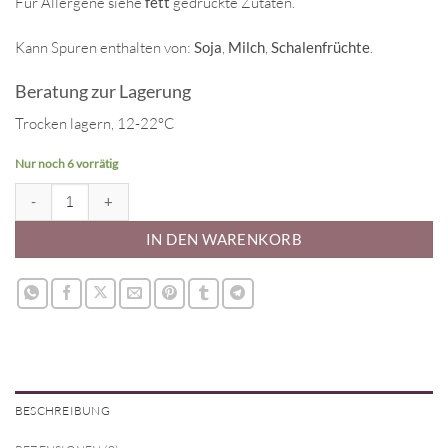
Für Allergene siehe
fett
gedruckte Zutaten.
Kann Spuren enthalten von:
Soja
,
Milch
,
Schalenfrüchte
.
Beratung zur Lagerung
Trocken lagern, 12-22°C
Nur noch 6 vorrätig
Soft Pearls Mix Bubblegum Pop Menge
IN DEN WARENKORB
BESCHREIBUNG