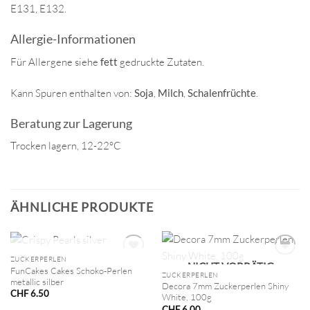
E131, E132.
Allergie-Informationen
Für Allergene siehe
fett
gedruckte Zutaten.
Kann Spuren enthalten von:
Soja
,
Milch
,
Schalenfrüchte
.
Beratung zur Lagerung
Trocken lagern, 12-22°C
ÄHNLICHE PRODUKTE
NICHT VORRÄTIG
ZUCKERPERLEN
NICHT VORRÄTIG
FunCakes Cakes Schoko-Perlen
ZUCKERPERLEN
metallic silber
Decora 7mm Zuckerperlen Shiny
CHF
6.50
White, 100g
CHF
6.00