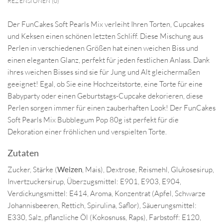
REZENSIONEN (0)
Der FunCakes Soft Pearls Mix verleiht Ihren Torten, Cupcakes
und Keksen einen schönen letzten Schliff. Diese Mischung aus
Perlen in verschiedenen Größen hat einen weichen Biss und
einen eleganten Glanz, perfekt für jeden festlichen Anlass. Dank
ihres weichen Bisses sind sie für Jung und Alt gleichermaßen
geeignet! Egal, ob Sie eine Hochzeitstorte, eine Torte für eine
Babyparty oder einen Geburtstags-Cupcake dekorieren, diese
Perlen sorgen immer für einen zauberhaften Look! Der FunCakes
Soft Pearls Mix Bubblegum Pop 80g ist perfekt für die
Dekoration einer fröhlichen und verspielten Torte.
Zutaten
Zucker, Stärke (
Weizen
, Mais), Dextrose, Reismehl, Glukosesirup,
Invertzuckersirup, Überzugsmittel: E901, E903, E904,
Verdickungsmittel: E414, Aroma, Konzentrat (Apfel, Schwarze
Johannisbeeren, Rettich, Spirulina, Saflor), Säuerungsmittel:
E330, Salz, pflanzliche Öl (Kokosnuss, Raps), Farbstoff: E120,