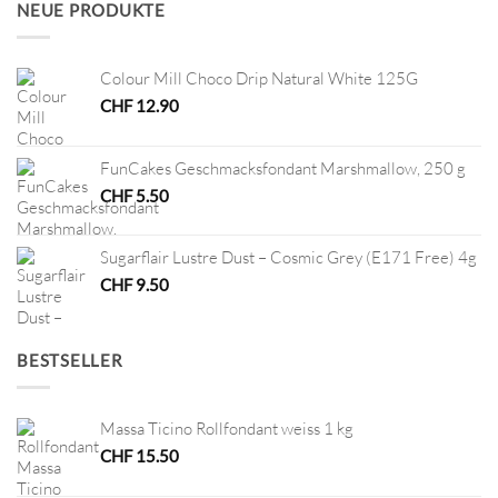
NEUE PRODUKTE
Colour Mill Choco Drip Natural White 125G
CHF
12.90
FunCakes Geschmacksfondant Marshmallow, 250 g
CHF
5.50
Sugarflair Lustre Dust – Cosmic Grey (E171 Free) 4g
CHF
9.50
BESTSELLER
Massa Ticino Rollfondant weiss 1 kg
CHF
15.50