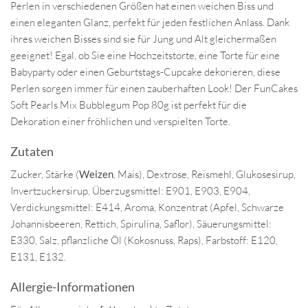
Perlen in verschiedenen Größen hat einen weichen Biss und
einen eleganten Glanz, perfekt für jeden festlichen Anlass. Dank
ihres weichen Bisses sind sie für Jung und Alt gleichermaßen
geeignet! Egal, ob Sie eine Hochzeitstorte, eine Torte für eine
Babyparty oder einen Geburtstags-Cupcake dekorieren, diese
Perlen sorgen immer für einen zauberhaften Look! Der FunCakes
Soft Pearls Mix Bubblegum Pop 80g ist perfekt für die
Dekoration einer fröhlichen und verspielten Torte.
Zutaten
Zucker, Stärke (
Weizen
, Mais), Dextrose, Reismehl, Glukosesirup,
Invertzuckersirup, Überzugsmittel: E901, E903, E904,
Verdickungsmittel: E414, Aroma, Konzentrat (Apfel, Schwarze
Johannisbeeren, Rettich, Spirulina, Saflor), Säuerungsmittel:
E330, Salz, pflanzliche Öl (Kokosnuss, Raps), Farbstoff: E120,
E131, E132.
Allergie-Informationen