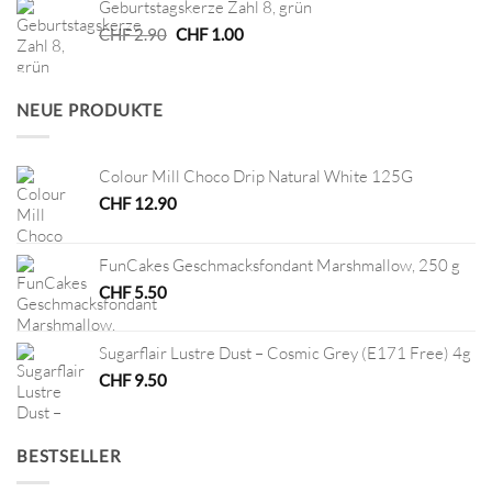
Geburtstagskerze Zahl 8, grün
CHF 7.50
CHF 3.75.
Ursprünglicher
Aktueller
CHF
2.90
CHF
1.00
Preis
Preis
war:
ist:
CHF 2.90
CHF 1.00.
NEUE PRODUKTE
Colour Mill Choco Drip Natural White 125G
CHF
12.90
FunCakes Geschmacksfondant Marshmallow, 250 g
CHF
5.50
Sugarflair Lustre Dust – Cosmic Grey (E171 Free) 4g
CHF
9.50
BESTSELLER