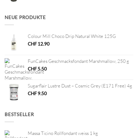
Preis
Preis
war:
ist:
CHF 12.80
CHF 6.40.
NEUE PRODUKTE
Colour Mill Choco Drip Natural White 125G
CHF
12.90
FunCakes Geschmacksfondant Marshmallow, 250 g
CHF
5.50
Sugarflair Lustre Dust – Cosmic Grey (E171 Free) 4g
CHF
9.50
BESTSELLER
Massa Ticino Rollfondant weiss 1 kg