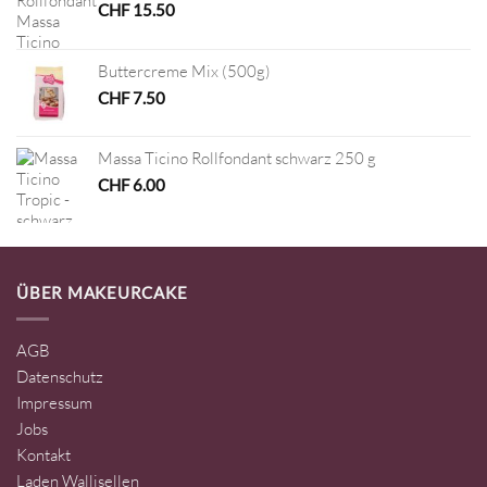
CHF
15.50
Buttercreme Mix (500g)
CHF
7.50
Massa Ticino Rollfondant schwarz 250 g
CHF
6.00
ÜBER MAKEURCAKE
AGB
Datenschutz
Impressum
Jobs
Kontakt
Laden Wallisellen