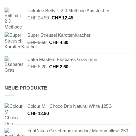
Dekofee Betty 1-2-3 Methode Ausstecher
Ursprünglicher
Aktueller
CHF
24.90
CHF
12.45
Preis
Preis
war:
ist:
Super Streusel KarottenKracher
CHF 24.90
CHF 12.45.
Ursprünglicher
Aktueller
CHF
9.60
CHF
4.80
Preis
Preis
war:
ist:
Cake Masters Essbares Gras grün
CHF 9.60
CHF 4.80.
Ursprünglicher
Aktueller
CHF
5.20
CHF
2.60
Preis
Preis
war:
ist:
CHF 5.20
CHF 2.60.
NEUE PRODUKTE
Colour Mill Choco Drip Natural White 125G
CHF
12.90
FunCakes Geschmacksfondant Marshmallow, 250