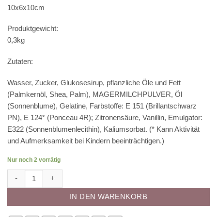
10x6x10cm
Produktgewicht:
0,3kg
Zutaten:
Wasser, Zucker, Glukosesirup, pflanzliche Öle und Fett
(Palmkernöl, Shea, Palm), MAGERMILCHPULVER, Öl
(Sonnenblume), Gelatine, Farbstoffe: E 151 (Brillantschwarz
PN), E 124* (Ponceau 4R); Zitronensäure, Vanillin, Emulgator:
E322 (Sonnenblumenlecithin), Kaliumsorbat. (* Kann Aktivität
und Aufmerksamkeit bei Kindern beeinträchtigen.)
Nur noch 2 vorrätig
CM Basics Mirror Glaze violett 260g Menge
IN DEN WARENKORB