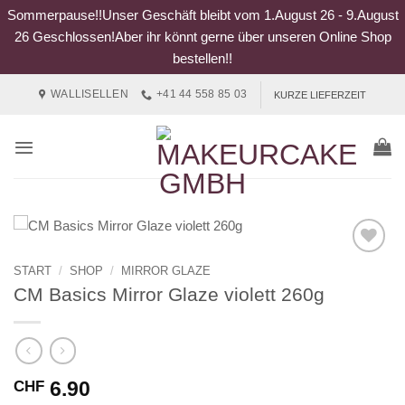
Sommerpause!!Unser Geschäft bleibt vom 1.August 26 - 9.August
26 Geschlossen!Aber ihr könnt gerne über unseren Online Shop
bestellen!!
Zum
WALLISELLEN
+41 44 558 85 03
KURZE LIEFERZEIT
Inhalt
springen
START
/
SHOP
/
MIRROR GLAZE
CM Basics Mirror Glaze violett 260g
6.90
CHF