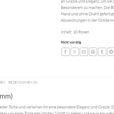
an Grazie und Eleganz, um sie 
Besonderem zu machen. Die B
Hand und ohne Draht gefertigt
Abweichungen in der Größe mö
Inhalt: 10 Rosen
Nicht vorrätig
NEN
REZENSIONEN (0)
3mm)
eder Torte und verleihen ihr eine besondere Eleganz und Grazie. 
eal, um einer Torte den letzten Schliff zu geben und sie in ein wa