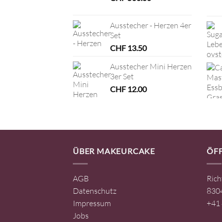
Ausstecher - Herzen 4er
Set
CHF
13.50
Ausstecher Mini Herzen
3er Set
CHF
12.00
ÜBER MAKEURCAKE
ÖF
AGB
Rich
Datenschutz
8304
Impressum
+41 
Jobs