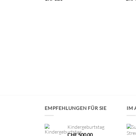
n, 0.5mm
EMPFEHLUNGEN FÜR SIE
IM
Kindergeburtstag
CHF
500.00