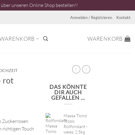
über unseren Online Shop bestellen!!
Anmelden / Registrieren
Kontakt
WARENKORB
WARENKORB
OCHZEIT
 rot
DAS KÖNNTE
DIR AUCH
GEFALLEN …
Massa Ticino
n Zuckerrosen
Tropic
Rollfondant -
n richtigen Touch
weiss, 2.5kg