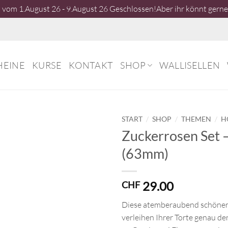
vom 1.August 26 - 9.August 26 Geschlossen!Aber ihr könnt gerne 
HEINE
KURSE
KONTAKT
SHOP
WALLISELLEN
/
/
/
START
SHOP
THEMEN
H
Zuckerrosen Set –
(63mm)
29.00
CHF
Diese atemberaubend schöne
verleihen Ihrer Torte genau de