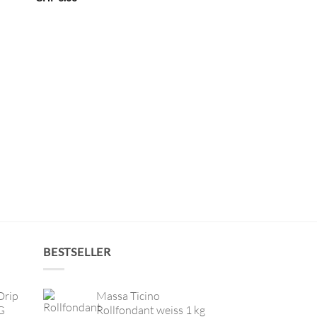
BESTSELLER
Drip
Massa Ticino
G
Rollfondant weiss 1 kg