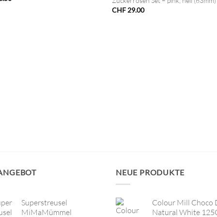
Zuckerrosen Set – pink, hell (63mm)
CHF
29.00
 ANGEBOT
NEUE PRODUKTE
Superstreusel
Colour Mill Choco 
MiMaMümmel
Natural White 125