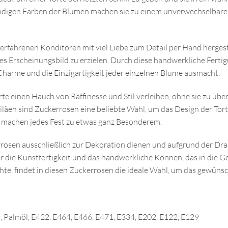
endigen Farben der Blumen machen sie zu einem unverwechselbaren
rfahrenen Konditoren mit viel Liebe zum Detail per Hand hergestel
ches Erscheinungsbild zu erzielen. Durch diese handwerkliche Fert
harme und die Einzigartigkeit jeder einzelnen Blume ausmacht.
Torte einen Hauch von Raffinesse und Stil verleihen, ohne sie zu ü
läen sind Zuckerrosen eine beliebte Wahl, um das Design der Torte
 machen jedes Fest zu etwas ganz Besonderem.
errosen ausschließlich zur Dekoration dienen und aufgrund der Dr
 für die Kunstfertigkeit und das handwerkliche Können, das in die
e, findet in diesen Zuckerrosen die ideale Wahl, um das gewünsch
, Palmöl, E422, E464, E466, E471, E334, E202, E122, E129