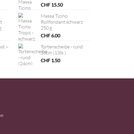
CHF
15.50
Massa Ticino
t
Rollfondant schwarz
g
250 g
CHF
6.00
ust –
Tortenscheibe - rund
26cm (1Stk.)
CHF
1.50
ne