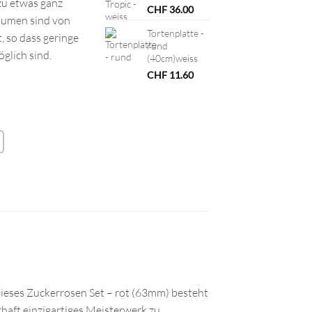
zu etwas ganz
CHF
36.00
lumen sind von
Tortenplatte -
, so dass geringe
rund
glich sind.
(40cm)weiss
CHF
11.60
Dieses Zuckerrosen Set – rot (63mm) besteht
hrhaft einzigartiges Meisterwerk zu