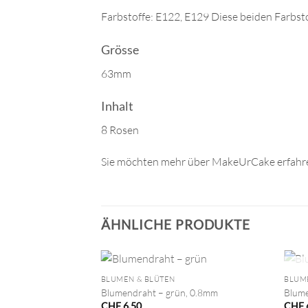
Farbstoffe: E122, E129 Diese beiden Farbst
Grösse
63mm
Inhalt
8 Rosen
Sie möchten mehr über MakeUrCake erfahre
ÄHNLICHE PRODUKTE
+
+
BLUMEN & BLÜTEN
BLUM
Blumendraht – grün, 0.8mm
Blume
CHF
6.50
CHF