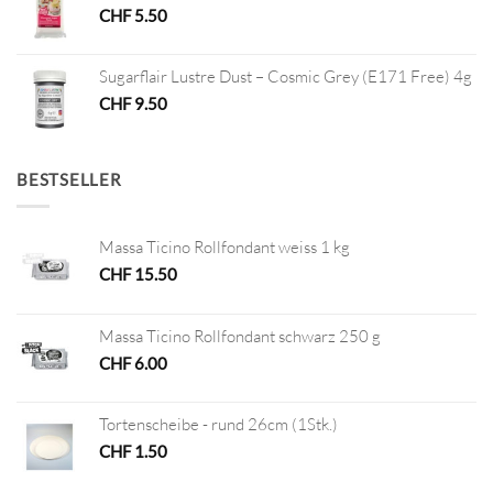
CHF
5.50
Sugarflair Lustre Dust – Cosmic Grey (E171 Free) 4g
CHF
9.50
BESTSELLER
Massa Ticino Rollfondant weiss 1 kg
CHF
15.50
Massa Ticino Rollfondant schwarz 250 g
CHF
6.00
Tortenscheibe - rund 26cm (1Stk.)
CHF
1.50