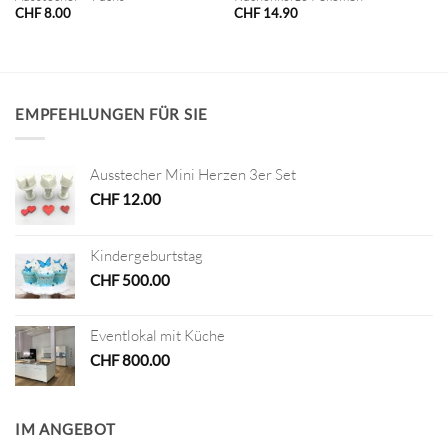
CHF
8.00
CHF
14.90
EMPFEHLUNGEN FÜR SIE
Ausstecher Mini Herzen 3er Set
CHF
12.00
Kindergeburtstag
CHF
500.00
Eventlokal mit Küche
CHF
800.00
IM ANGEBOT