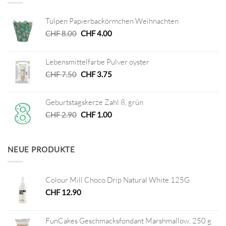
Tulpen Papierbackörmchen Weihnachten
Ursprünglicher
Aktueller
CHF
8.00
CHF
4.00
Preis
Preis
war:
ist:
Lebensmittelfarbe Pulver oyster
CHF 8.00
CHF 4.00.
Ursprünglicher
Aktueller
CHF
7.50
CHF
3.75
Preis
Preis
war:
ist:
Geburtstagskerze Zahl 8, grün
CHF 7.50
CHF 3.75.
Ursprünglicher
Aktueller
CHF
2.90
CHF
1.00
Preis
Preis
war:
ist:
CHF 2.90
CHF 1.00.
NEUE PRODUKTE
Colour Mill Choco Drip Natural White 125G
CHF
12.90
FunCakes Geschmacksfondant Marshmallow, 250 g