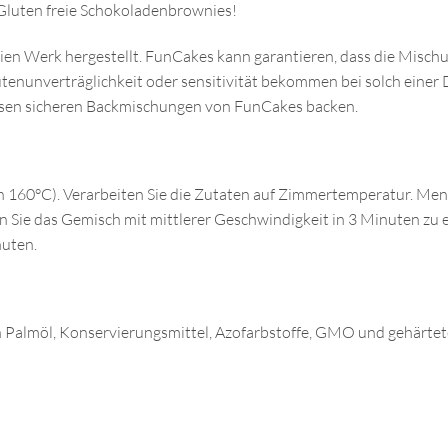
 Gluten freie Schokoladenbrownies!
ien Werk hergestellt. FunCakes kann garantieren, dass die Misch
tenunverträglichkeit oder sensitivität bekommen bei solch einer 
 diesen sicheren Backmischungen von FunCakes backen.
 160°C). Verarbeiten Sie die Zutaten auf Zimmertemperatur. Meng
gen Sie das Gemisch mit mittlerer Geschwindigkeit in 3 Minuten zu e
nuten.
von Palmöl, Konservierungsmittel, Azofarbstoffe, GMO und gehärtete