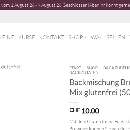
vom 1.August 26 - 9.August 26 Geschlossen!Aber ihr könnt gerne 
HEINE
KURSE
KONTAKT
SHOP
WALLISELLEN
/
/
START
SHOP
BACKZUBEH
BACKZUTATEN
Backmischung Br
Mix glutenfrei (5
10.00
CHF
Mit dem Gluten freien FunCak
Brownies können Sie ganz leich