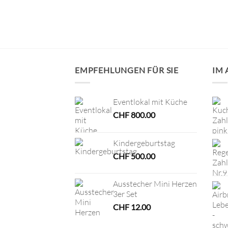
ix (450g)
EMPFEHLUNGEN FÜR SIE
IM
Eventlokal mit Küche
CHF
800.00
Kindergeburtstag
CHF
500.00
Ausstecher Mini Herzen
3er Set
CHF
12.00