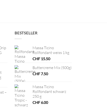
BESTSELLER
Drip
Massa Ticino
G
Rollfondant weiss 1 kg
CHF
15.50
Buttercreme Mix (500g)
t
CHF
7.50
g
Massa Ticino
Rollfondant schwarz
ust –
250 g
CHF
6.00