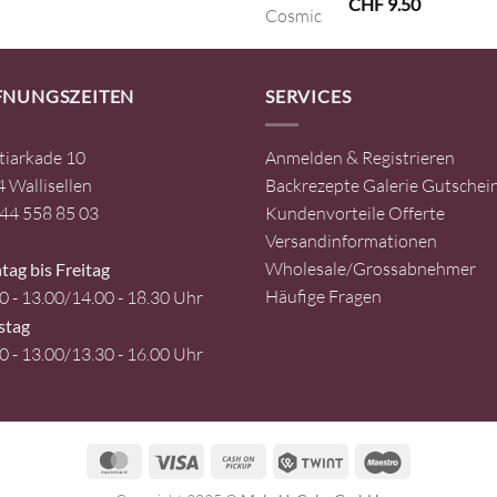
Preis
Preis
CHF
9.50
war:
ist:
CHF 12.80
CHF 6.40.
FNUNGSZEITEN
SERVICES
tiarkade 10
Anmelden & Registrieren
 Wallisellen
Backrezepte
Galerie
Gutschei
44 558 85 03
Kundenvorteile
Offerte
Versandinformationen
Wholesale/Grossabnehmer
ag bis Freitag
Häufige Fragen
0 - 13.00/14.00 - 18.30 Uhr
stag
0 - 13.00/13.30 - 16.00 Uhr
MasterCard
Visa
Cash
Twint
Maestro
on