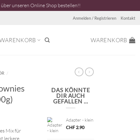
über unseren Online Shop bestellen!!
Anmelden / Registrieren
Kontakt
WARENKORB
WARENKORB
/
ÖR
ownies
DAS KÖNNTE
DIR AUCH
00g)
GEFALLEN …
Adapter - klein
CHF
2.90
es Mix für
t leckere