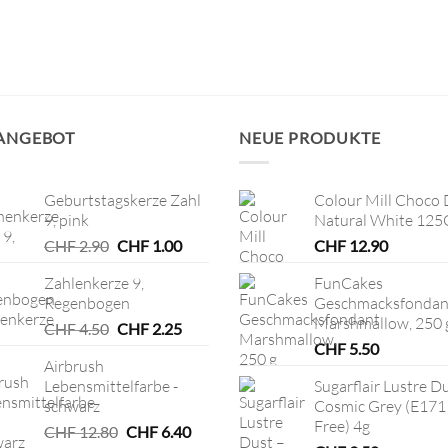
 ANGEBOT
NEUE PRODUKTE
Geburtstagskerze Zahl
Colour Mill Choco 
9, pink
Natural White 125
Ursprünglicher
Aktueller
CHF
2.90
CHF
1.00
CHF
12.90
Preis
Preis
Zahlenkerze 9,
FunCakes
war:
ist:
Regenbogen
Geschmacksfondan
CHF 2.90
CHF 1.00.
Marshmallow, 250 
Ursprünglicher
Aktueller
CHF
4.50
CHF
2.25
Preis
Preis
CHF
5.50
Airbrush
war:
ist:
Lebensmittelfarbe -
Sugarflair Lustre D
CHF 4.50
CHF 2.25.
schwarz
Cosmic Grey (E171
Free) 4g
Ursprünglicher
Aktueller
CHF
12.80
CHF
6.40