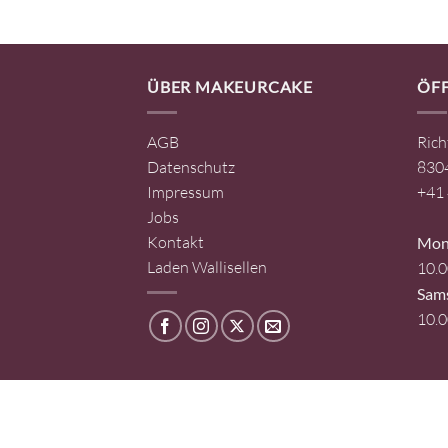
ÜBER MAKEURCAKE
ÖF
AGB
Rich
Datenschutz
8304
Impressum
+41 
Jobs
Kontakt
Mont
Laden Wallisellen
10.0
Sam
10.0