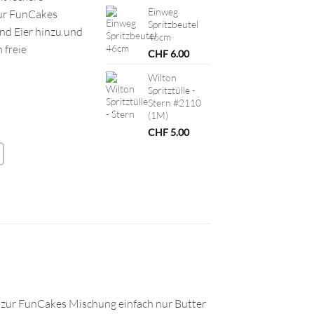
Einweg
ur FunCakes
Spritzbeutel
nd Eier hinzu und
46cm
 freie
CHF
6.00
Wilton
Spritztülle -
Stern #2110
(1M)
CHF
5.00
e zur FunCakes Mischung einfach nur Butter