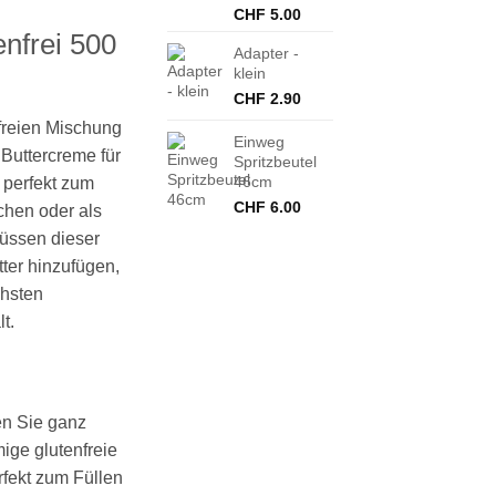
CHF
5.00
enfrei 500
Adapter -
klein
CHF
2.90
freien Mischung
Einweg
Buttercreme für
Spritzbeutel
46cm
 perfekt zum
CHF
6.00
hen oder als
üssen dieser
ter hinzufügen,
chsten
t.
en Sie ganz
mige glutenfreie
rfekt zum Füllen