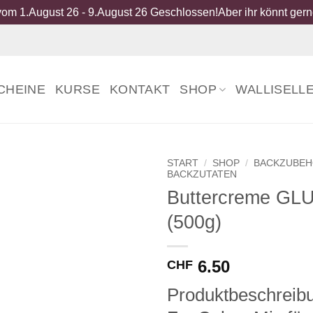
om 1.August 26 - 9.August 26 Geschlossen!Aber ihr könnt gerne
CHEINE
KURSE
KONTAKT
SHOP
WALLISELL
START
/
SHOP
/
BACKZUBE
BACKZUTATEN
Buttercreme G
(500g)
6.50
CHF
Produktbeschreib