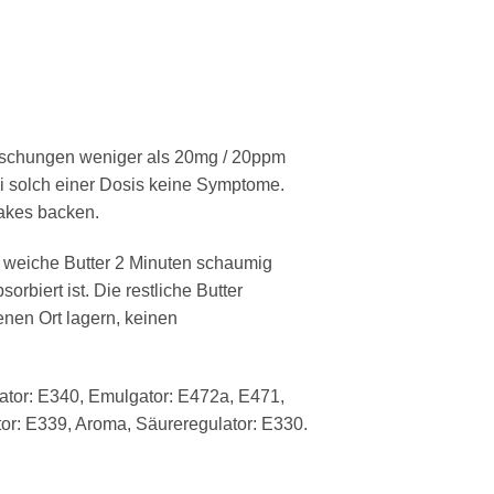
Mischungen weniger als 20mg / 20ppm
ei solch einer Dosis keine Symptome.
Cakes backen.
g weiche Butter 2 Minuten schaumig
rbiert ist. Die restliche Butter
nen Ort lagern, keinen
isator: E340, Emulgator: E472a, E471,
tor: E339, Aroma, Säureregulator: E330.