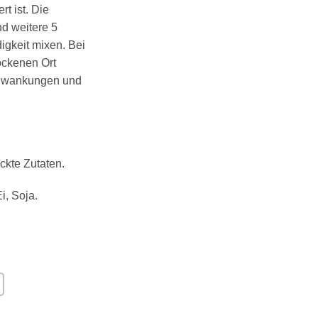
t ist. Die
nd weitere 5
igkeit mixen. Bei
ockenen Ort
chwankungen und
ckte Zutaten.
Ei
,
Soja
.