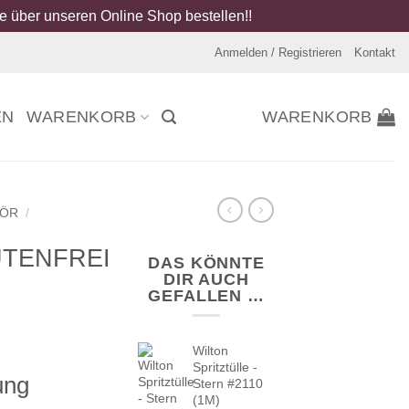
 über unseren Online Shop bestellen!!
Anmelden / Registrieren
Kontakt
EN
WARENKORB
WARENKORB
HÖR
/
LUTENFREI
DAS KÖNNTE
DIR AUCH
GEFALLEN …
Wilton
Spritztülle -
ung
Stern #2110
(1M)