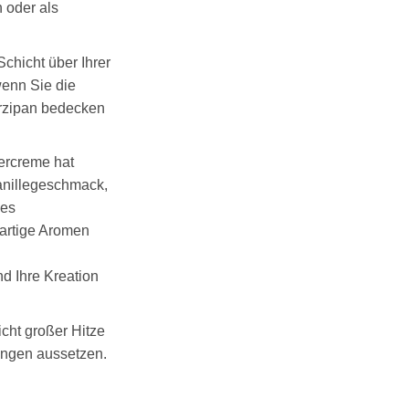
 oder als
chicht über Ihrer
enn Sie die
arzipan bedecken
ercreme hat
Vanillegeschmack,
kes
artige Aromen
d Ihre Kreation
icht großer Hitze
ngen aussetzen.