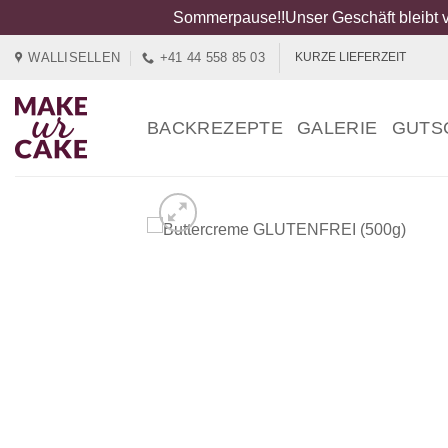
Sommerpause!!Unser Geschäft bleibt v
Zum
WALLISELLEN
+41 44 558 85 03
KURZE LIEFERZEIT
Inhalt
springen
BACKREZEPTE
GALERIE
GUTS