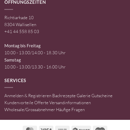
ÖFFNUNGSZEITEN
Richtiarkade 10
8304 Wallisellen
+41 44 558 85 03
Montag bis Freitag
10.00 - 13.00/14.00 - 18.30 Uhr
Samstag
10.00 - 13.00/13.30 - 16.00 Uhr
SERVICES
Anmelden & Registrieren
Backrezepte
Galerie
Gutscheine
Kundenvorteile
Offerte
Versandinformationen
Wholesale/Grossabnehmer
Häufige Fragen
MasterCard
Visa
Cash
Twint
Maestro