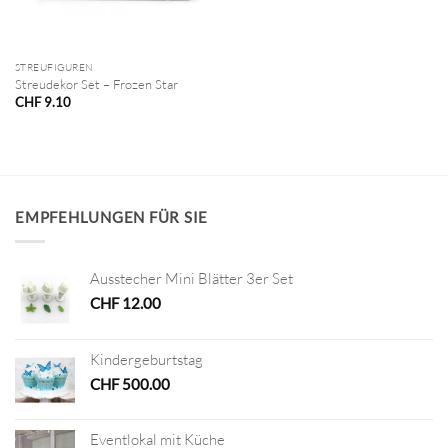
STREUFIGUREN
Streudekor Set – Frozen Star
CHF
9.10
EMPFEHLUNGEN FÜR SIE
Ausstecher Mini Blätter 3er Set
CHF
12.00
Kindergeburtstag
CHF
500.00
Eventlokal mit Küche