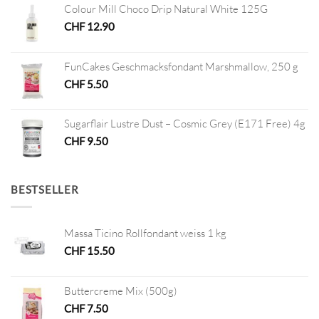
Colour Mill Choco Drip Natural White 125G
CHF
12.90
FunCakes Geschmacksfondant Marshmallow, 250 g
CHF
5.50
Sugarflair Lustre Dust – Cosmic Grey (E171 Free) 4g
CHF
9.50
BESTSELLER
Massa Ticino Rollfondant weiss 1 kg
CHF
15.50
Buttercreme Mix (500g)
CHF
7.50