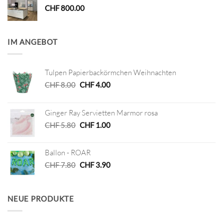
CHF
800.00
IM ANGEBOT
Tulpen Papierbackörmchen Weihnachten
Ursprünglicher
Aktueller
CHF
8.00
CHF
4.00
Preis
Preis
war:
ist:
Ginger Ray Servietten Marmor rosa
CHF 8.00
CHF 4.00.
Ursprünglicher
Aktueller
CHF
5.80
CHF
1.00
Preis
Preis
war:
ist:
Ballon - ROAR
CHF 5.80
CHF 1.00.
Ursprünglicher
Aktueller
CHF
7.80
CHF
3.90
Preis
Preis
war:
ist:
CHF 7.80
CHF 3.90.
NEUE PRODUKTE