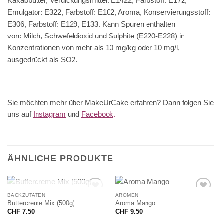
Kakaobutter, Verdickungsmittel: E1422, Farbstoff: E172,
Emulgator: E322, Farbstoff: E102, Aroma, Konservierungsstoff:
E306, Farbstoff: E129, E133. Kann Spuren enthalten
von: Milch, Schwefeldioxid und Sulphite (E220-E228) in
Konzentrationen von mehr als 10 mg/kg oder 10 mg/l,
ausgedrückt als SO2.
Sie möchten mehr über MakeUrCake erfahren? Dann folgen Sie
uns auf
Instagram
und
Facebook
.
ÄHNLICHE PRODUKTE
NICHT VORRÄTIG
BACKZUTATEN
AROMEN
Buttercreme Mix (500g)
Aroma Mango
CHF
7.50
CHF
9.50