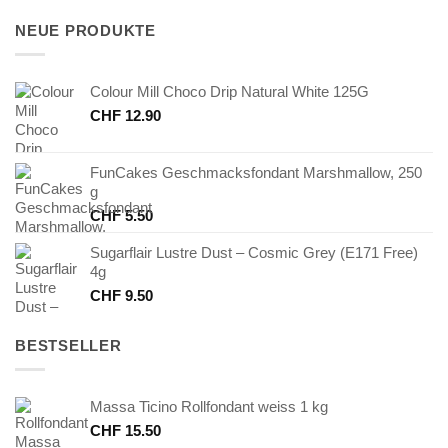
war:
ist:
CHF 12.80
CHF 6.40.
NEUE PRODUKTE
Colour Mill Choco Drip Natural White 125G
CHF
12.90
FunCakes Geschmacksfondant Marshmallow, 250
g
CHF
5.50
Sugarflair Lustre Dust – Cosmic Grey (E171 Free)
4g
CHF
9.50
BESTSELLER
Massa Ticino Rollfondant weiss 1 kg
CHF
15.50