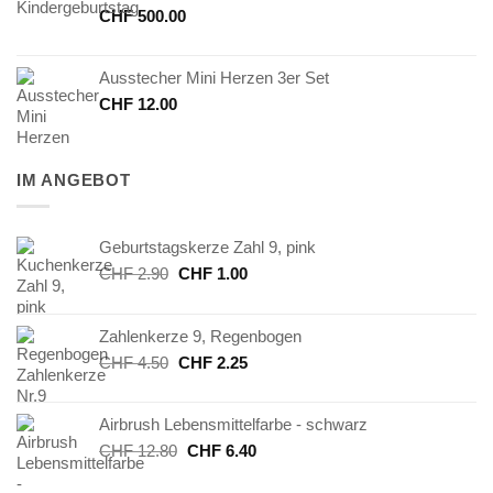
CHF
500.00
Ausstecher Mini Herzen 3er Set
CHF
12.00
IM ANGEBOT
Geburtstagskerze Zahl 9, pink
Ursprünglicher
Aktueller
CHF
2.90
CHF
1.00
Preis
Preis
war:
ist:
Zahlenkerze 9, Regenbogen
CHF 2.90
CHF 1.00.
Ursprünglicher
Aktueller
CHF
4.50
CHF
2.25
Preis
Preis
war:
ist:
Airbrush Lebensmittelfarbe - schwarz
CHF 4.50
CHF 2.25.
Ursprünglicher
Aktueller
CHF
12.80
CHF
6.40
Preis
Preis