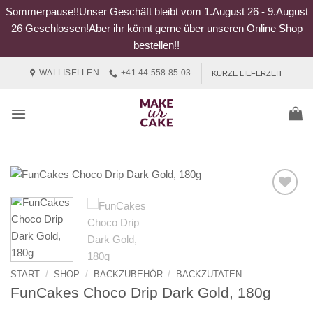
Sommerpause!!Unser Geschäft bleibt vom 1.August 26 - 9.August
26 Geschlossen!Aber ihr könnt gerne über unseren Online Shop
bestellen!!
Zum
WALLISELLEN
+41 44 558 85 03
KURZE LIEFERZEIT
Inhalt
springen
START
/
SHOP
/
BACKZUBEHÖR
/
BACKZUTATEN
FunCakes Choco Drip Dark Gold, 180g