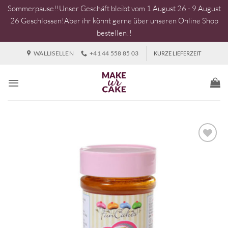
Sommerpause!!Unser Geschäft bleibt vom 1.August 26 - 9.August
26 Geschlossen!Aber ihr könnt gerne über unseren Online Shop
bestellen!!
Zum
WALLISELLEN
+41 44 558 85 03
KURZE LIEFERZEIT
Inhalt
springen