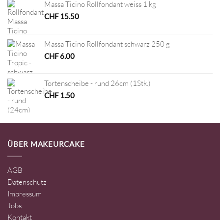
Massa Ticino Rollfondant weiss 1 kg
CHF
15.50
Massa Ticino Rollfondant schwarz 250 g
CHF
6.00
Tortenscheibe - rund 26cm (1Stk.)
CHF
1.50
ÜBER MAKEURCAKE
AGB
Datenschutz
Impressum
Jobs
Kontakt