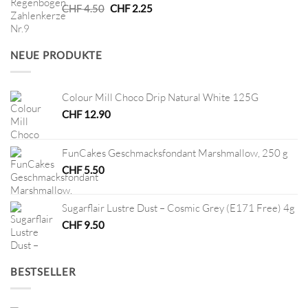
Ursprünglicher
Aktueller
CHF
4.50
CHF
2.25
Preis
Preis
war:
ist:
CHF 4.50
CHF 2.25.
NEUE PRODUKTE
Colour Mill Choco Drip Natural White 125G
CHF
12.90
FunCakes Geschmacksfondant Marshmallow, 250 g
CHF
5.50
Sugarflair Lustre Dust – Cosmic Grey (E171 Free) 4g
CHF
9.50
BESTSELLER