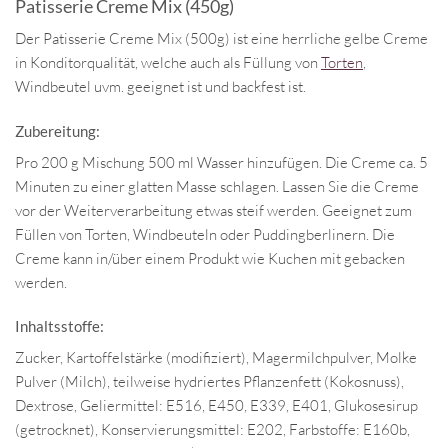
Patisserie Creme Mix (450g)
Der Patisserie Creme Mix (500g) ist eine herrliche gelbe Creme
in Konditorqualität, welche auch als Füllung von
Torten
,
Windbeutel uvm. geeignet ist und backfest ist.
Zubereitung:
Pro 200 g Mischung 500 ml Wasser hinzufügen. Die Creme ca. 5
Minuten zu einer glatten Masse schlagen. Lassen Sie die Creme
vor der Weiterverarbeitung etwas steif werden. Geeignet zum
Füllen von Torten, Windbeuteln oder Puddingberlinern. Die
Creme kann in/über einem Produkt wie Kuchen mit gebacken
werden.
Inhaltsstoffe:
Zucker, Kartoffelstärke (modifiziert), Magermilchpulver, Molke
Pulver (Milch), teilweise hydriertes Pflanzenfett (Kokosnuss),
Dextrose, Geliermittel: E516, E450, E339, E401, Glukosesirup
(getrocknet), Konservierungsmittel: E202, Farbstoffe: E160b,