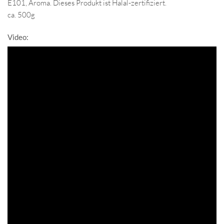
E101, Aroma. Dieses Produkt ist Halal-zertifiziert.
ca. 500g
Video: