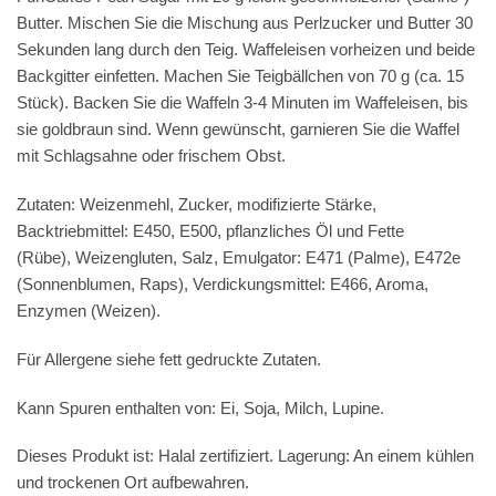
Butter. Mischen Sie die Mischung aus Perlzucker und Butter 30
Sekunden lang durch den Teig. Waffeleisen vorheizen und beide
Backgitter einfetten. Machen Sie Teigbällchen von 70 g (ca. 15
Stück). Backen Sie die Waffeln 3-4 Minuten im Waffeleisen, bis
sie goldbraun sind. Wenn gewünscht, garnieren Sie die Waffel
mit Schlagsahne oder frischem Obst.
Zutaten:
Weizenmehl
, Zucker, modifizierte Stärke,
Backtriebmittel: E450, E500, pflanzliches Öl und Fette
(Rübe),
Weizengluten
, Salz, Emulgator: E471 (Palme), E472e
(Sonnenblumen, Raps), Verdickungsmittel: E466, Aroma,
Enzymen (
Weizen
).
Für Allergene siehe
fett
gedruckte Zutaten.
Kann Spuren enthalten von:
Ei
,
Soja
,
Milch
,
Lupine
.
Dieses Produkt ist: Halal zertifiziert. Lagerung: An einem kühlen
und trockenen Ort aufbewahren.