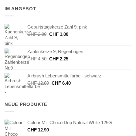
IM ANGEBOT
Geburtstagskerze Zahl 9, pink
Ursprünglicher
Aktueller
CHF
2.90
CHF
1.00
Preis
Preis
war:
ist:
Zahlenkerze 9, Regenbogen
CHF 2.90
CHF 1.00.
Ursprünglicher
Aktueller
CHF
4.50
CHF
2.25
Preis
Preis
war:
ist:
Airbrush Lebensmittelfarbe - schwarz
CHF 4.50
CHF 2.25.
Ursprünglicher
Aktueller
CHF
12.80
CHF
6.40
Preis
Preis
war:
ist:
CHF 12.80
CHF 6.40.
NEUE PRODUKTE
Colour Mill Choco Drip Natural White 125G
CHF
12.90