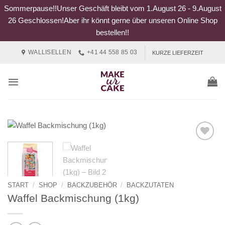
Sommerpause!!Unser Geschäft bleibt vom 1.August 26 - 9.August
26 Geschlossen!Aber ihr könnt gerne über unseren Online Shop
bestellen!!
Zum
WALLISELLEN
+41 44 558 85 03
KURZE LIEFERZEIT
Inhalt
springen
START
/
SHOP
/
BACKZUBEHÖR
/
BACKZUTATEN
Waffel Backmischung (1kg)