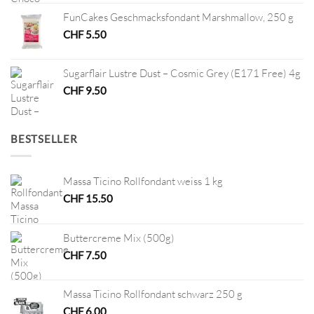
FunCakes Geschmacksfondant Marshmallow, 250 g
CHF
5.50
Sugarflair Lustre Dust – Cosmic Grey (E171 Free) 4g
CHF
9.50
BESTSELLER
Massa Ticino Rollfondant weiss 1 kg
CHF
15.50
Buttercreme Mix (500g)
CHF
7.50
Massa Ticino Rollfondant schwarz 250 g
CHF
6.00