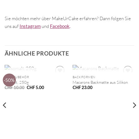
Sie möchten mehr über MakeUrCake erfahren? Dann folgen Sie
uns auf
Instagram
und
Facebook
.
ÄHNLICHE PRODUKTE
NICHT VORRÄTIG
NICHT VORRÄTIG
BACKZUBEHÖR
BACKFORMEN
-50%
Isomalt, 250g
Macarons Backmatte aus Silikon
Ursprünglicher
Aktueller
CHF
10.00
CHF
5.00
CHF
23.00
Preis
Preis
war:
ist:
CHF 10.00
CHF 5.00.