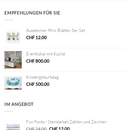
EMPFEHLUNGEN FÜR SIE
Ausstecher Mini Blätter 3er Set
CHF
12.00
Eventlokal mit Küche
CHF
800.00
Kindergeburtstag
CHF
500.00
IM ANGEBOT
Fun Fonts - Stempelset Zahlen und Zeichen
Ursprünglicher
Aktueller
CHF
24.00
CHF
12.00