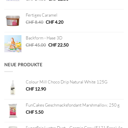
Preis
Preis
war:
ist:
Fertiges Caramel
CHF 24.00
CHF 12.00.
Ursprünglicher
Aktueller
CHF
8.40
CHF
4.20
Preis
Preis
war:
ist:
Backform - Hase 3D
CHF 8.40
CHF 4.20.
Ursprünglicher
Aktueller
CHF
45.00
CHF
22.50
Preis
Preis
war:
ist:
CHF 45.00
CHF 22.50.
NEUE PRODUKTE
Colour Mill Choco Drip Natural White 125G
CHF
12.90
FunCakes Geschmacksfondant Marshmallow, 250 g
CHF
5.50
Sugarflair Lustre Dust – Cosmic Grey (E171 Free) 4g