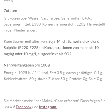
Zutaten
Glukosesirupe, Wasser, Saccharose, Geliermittel: E406,
Säuerungsmittel: E330, Konservierungsstoff: E202. Hergestellt
in den Niederlanden.
Kann Spuren enthalten von:
Soja
,
Milch
,
Schwefeldioxid und
Sulphite (E220-E228) in Konzentrationen von mehr als 10
mg/kg oder 10 mg/l, ausgedrückt als SO2
.
Nährwertangaben pro 100 g
Energie: 1025 kJ / 241 kcal, Fett 0.5 g, davon gesättigte: 0.1 g,
Kohlenhydrate: 60 g, davon Zucker 50 g, Protein: 0g, Salz: 0 g.
Sie möchten mehr über MakeUrCake erfahren? Dann folgen Sie
uns auf
Facebook
und
Instagram.