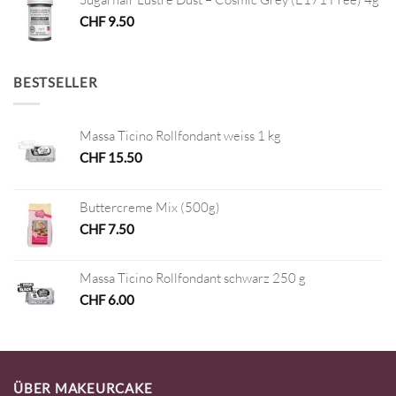
CHF
9.50
BESTSELLER
Massa Ticino Rollfondant weiss 1 kg
CHF
15.50
Buttercreme Mix (500g)
CHF
7.50
Massa Ticino Rollfondant schwarz 250 g
CHF
6.00
ÜBER MAKEURCAKE