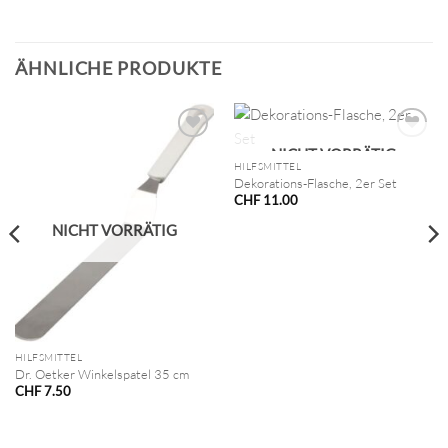
ÄHNLICHE PRODUKTE
NICHT VORRÄTIG
HILFSMITTEL
Dekorations-Flasche, 2er Set
CHF
11.00
NICHT VORRÄTIG
HILFSMITTEL
Dr. Oetker Winkelspatel 35 cm
CHF
7.50