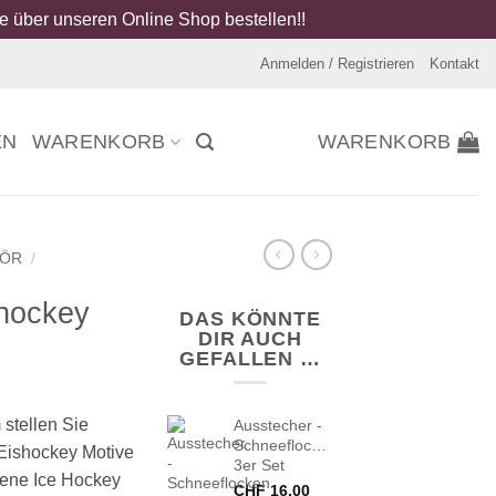
 über unseren Online Shop bestellen!!
Anmelden / Registrieren
Kontakt
EN
WARENKORB
WARENKORB
HÖR
/
shockey
DAS KÖNNTE
DIR AUCH
GEFALLEN …
 stellen Sie
Ausstecher -
Schneeflocken
 Eishockey Motive
3er Set
dene Ice Hockey
CHF
16.00