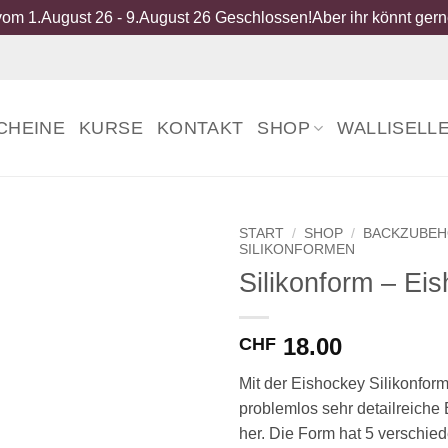
om 1.August 26 - 9.August 26 Geschlossen!Aber ihr könnt gerne
CHEINE
KURSE
KONTAKT
SHOP
WALLISELL
START
/
SHOP
/
BACKZUBE
SILIKONFORMEN
Silikonform – Ei
18.00
CHF
Mit der Eishockey Silikonform
problemlos sehr detailreiche
her. Die Form hat 5 verschie