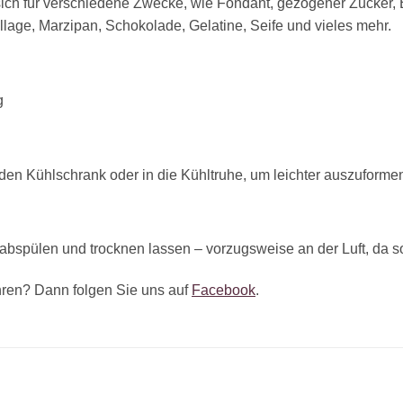
 sich für verschiedene Zwecke, wie Fondant, gezogener Zucker, 
tillage, Marzipan, Schokolade, Gelatine, Seife und vieles mehr.
g
n den Kühlschrank oder in die Kühltruhe, um leichter auszuforme
 abspülen und trocknen lassen – vorzugsweise an der Luft, da s
ren? Dann folgen Sie uns auf
Facebook
.