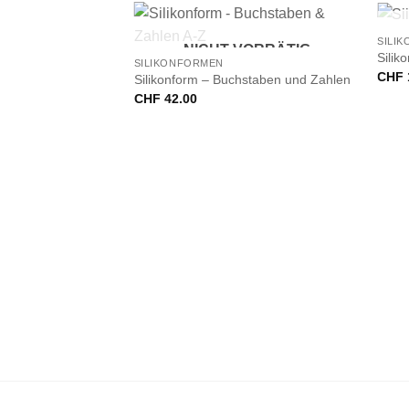
+
+
SILI
NICHT VORRÄTIG
Silik
SILIKONFORMEN
CHF
Silikonform – Buchstaben und Zahlen
CHF
42.00
VORRÄTIG
hnachtsmann