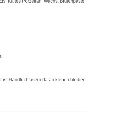
Eis, Kaltes Porzellan, Wachs, Blütenpaste,
n.
onst Handtuchfasern daran kleben bleiben.