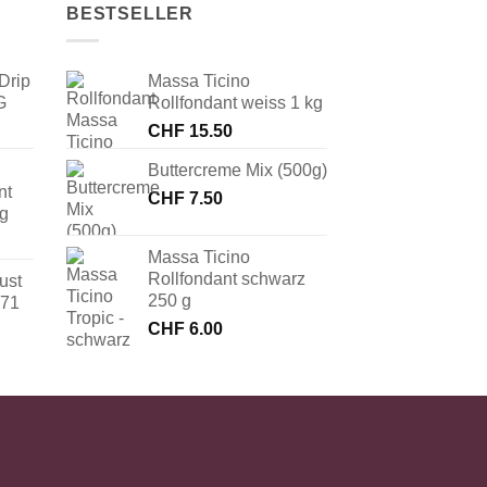
BESTSELLER
Drip
Massa Ticino
G
Rollfondant weiss 1 kg
CHF
15.50
Buttercreme Mix (500g)
nt
CHF
7.50
 g
Massa Ticino
Rollfondant schwarz
ust
250 g
171
CHF
6.00