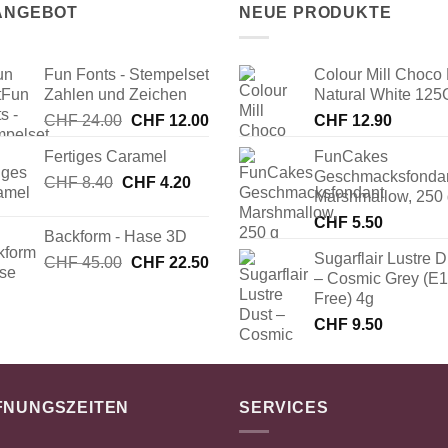
 ANGEBOT
NEUE PRODUKTE
Fun Fonts - Stempelset
Colour Mill Choco 
Zahlen und Zeichen
Natural White 125
Ursprünglicher
Aktueller
CHF
24.00
CHF
12.00
CHF
12.90
Preis
Preis
Fertiges Caramel
FunCakes
war:
ist:
Geschmacksfonda
Ursprünglicher
Aktueller
CHF
8.40
CHF
CHF 24.00
4.20
CHF 12.00.
Marshmallow, 250
Preis
Preis
CHF
5.50
war:
ist:
Backform - Hase 3D
CHF 8.40
CHF 4.20.
Sugarflair Lustre D
Ursprünglicher
Aktueller
CHF
45.00
CHF
22.50
– Cosmic Grey (E
Preis
Preis
Free) 4g
war:
ist:
CHF 45.00
CHF 22.50.
CHF
9.50
FNUNGSZEITEN
SERVICES