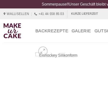
Sommerpause!!Unser Geschäft bleibt v
Zum
WALLISELLEN
+41 44 558 85 03
KURZE LIEFERZEIT
Inhalt
springen
BACKREZEPTE
GALERIE
GUTS