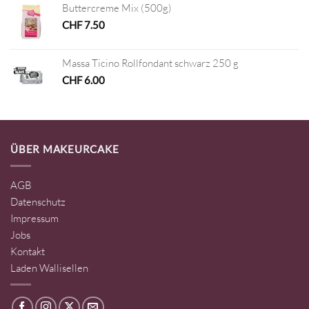
Buttercreme Mix (500g)
CHF
7.50
Massa Ticino Rollfondant schwarz 250 g
CHF
6.00
ÜBER MAKEURCAKE
AGB
Datenschutz
Impressum
Jobs
Kontakt
Laden Wallisellen