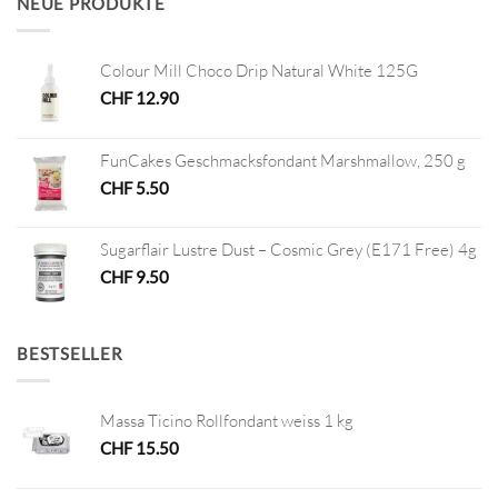
NEUE PRODUKTE
Colour Mill Choco Drip Natural White 125G
CHF
12.90
FunCakes Geschmacksfondant Marshmallow, 250 g
CHF
5.50
Sugarflair Lustre Dust – Cosmic Grey (E171 Free) 4g
CHF
9.50
BESTSELLER
Massa Ticino Rollfondant weiss 1 kg
CHF
15.50